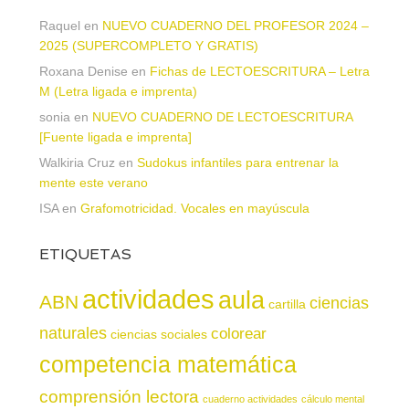
Raquel
en
NUEVO CUADERNO DEL PROFESOR 2024 –
2025 (SUPERCOMPLETO Y GRATIS)
Roxana Denise
en
Fichas de LECTOESCRITURA – Letra
M (Letra ligada e imprenta)
sonia
en
NUEVO CUADERNO DE LECTOESCRITURA
[Fuente ligada e imprenta]
Walkiria Cruz
en
Sudokus infantiles para entrenar la
mente este verano
ISA
en
Grafomotricidad. Vocales en mayúscula
ETIQUETAS
actividades
aula
ABN
ciencias
cartilla
naturales
colorear
ciencias sociales
competencia matemática
comprensión lectora
cuaderno actividades
cálculo mental