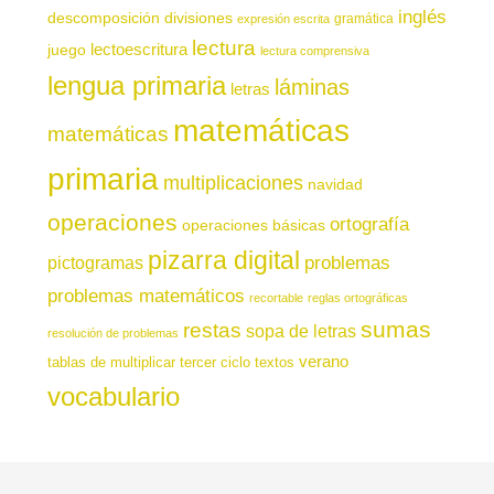
inglés
descomposición
divisiones
gramática
expresión escrita
lectura
juego
lectoescritura
lectura comprensiva
lengua primaria
láminas
letras
matemáticas
matemáticas
primaria
multiplicaciones
navidad
operaciones
ortografía
operaciones básicas
pizarra digital
pictogramas
problemas
problemas matemáticos
recortable
reglas ortográficas
sumas
restas
sopa de letras
resolución de problemas
verano
tablas de multiplicar
tercer ciclo
textos
vocabulario