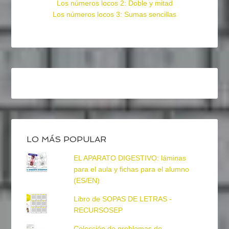
Los números locos 2: Doble y mitad
Los números locos 3: Sumas sencillas
LO MÁS POPULAR
EL APARATO DIGESTIVO: láminas
para el aula y fichas para el alumno
(ES/EN)
Libro de SOPAS DE LETRAS -
RECURSOSEP
Colección de problemas de