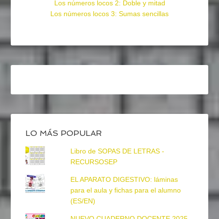
Los números locos 2: Doble y mitad
Los números locos 3: Sumas sencillas
LO MÁS POPULAR
Libro de SOPAS DE LETRAS -
RECURSOSEP
EL APARATO DIGESTIVO: láminas
para el aula y fichas para el alumno
(ES/EN)
NUEVO CUADERNO DOCENTE 2025