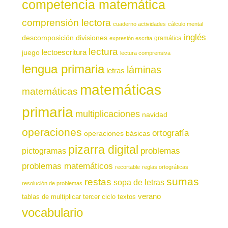
competencia matemática
comprensión lectora
cuaderno actividades
cálculo mental
inglés
descomposición
divisiones
gramática
expresión escrita
lectura
juego
lectoescritura
lectura comprensiva
lengua primaria
láminas
letras
matemáticas
matemáticas
primaria
multiplicaciones
navidad
operaciones
ortografía
operaciones básicas
pizarra digital
pictogramas
problemas
problemas matemáticos
recortable
reglas ortográficas
sumas
restas
sopa de letras
resolución de problemas
verano
tablas de multiplicar
tercer ciclo
textos
vocabulario