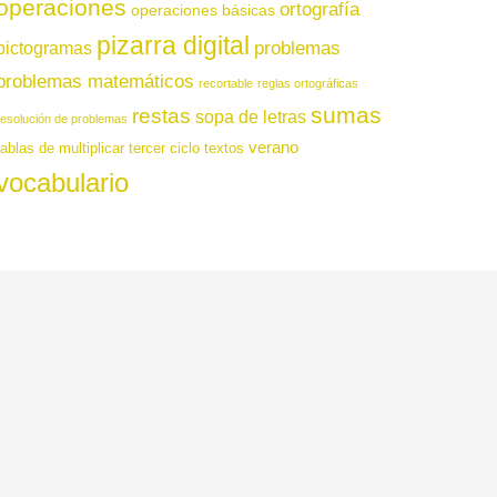
operaciones
ortografía
operaciones básicas
pizarra digital
pictogramas
problemas
problemas matemáticos
recortable
reglas ortográficas
sumas
restas
sopa de letras
resolución de problemas
verano
tablas de multiplicar
tercer ciclo
textos
vocabulario