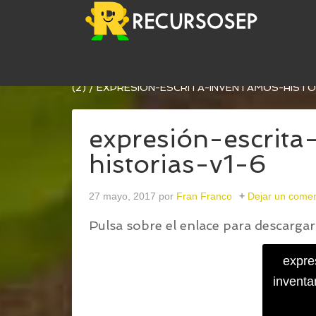
USTED ESTÁ AQUÍ:
INICIO
/
EXPRESIÓN ESCRITA
(2)
/
EXPRESIÓN-ESCRITA-INVENTAMOS-HISTO
expresión-escrita
historias-v1-6
27 mayo, 2017
por
Fran Franco
Dejar un comen
Pulsa sobre el enlace para descargar 
expre
inventa