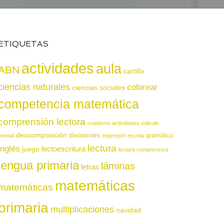
ETIQUETAS
actividades
aula
ABN
cartilla
ciencias naturales
colorear
ciencias sociales
competencia matemática
comprensión lectora
cuaderno actividades
cálculo
descomposición
divisiones
gramática
mental
expresión escrita
lectura
inglés
juego
lectoescritura
lectura comprensiva
lengua primaria
láminas
letras
matemáticas
matemáticas
primaria
multiplicaciones
navidad