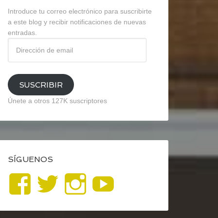
Introduce tu correo electrónico para suscribirte
a este blog y recibir notificaciones de nuevas
entradas.
Dirección
de
email
SUSCRIBIR
Únete a otros 127K suscriptores
SÍGUENOS
Ver
Ver
Ver
YouTube
perfil
perfil
perfil