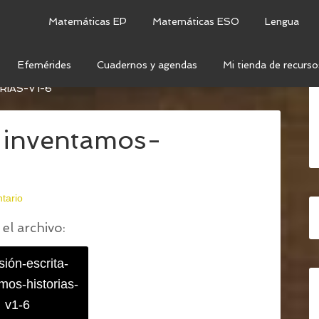
Matemáticas EP
Matemáticas ESO
Lengua
Efemérides
Cuadernos y agendas
Mi tienda de recurso
 - INVENTAMOS HISTORIAS A PARTIR DE IMÁGENES
RIAS-V1-6
-inventamos-
tario
el archivo:
sión-escrita-
mos-historias-
v1-6