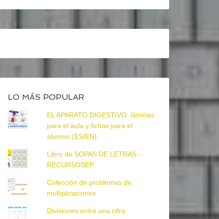
LO MÁS POPULAR
EL APARATO DIGESTIVO: láminas
para el aula y fichas para el
alumno (ES/EN)
Libro de SOPAS DE LETRAS -
RECURSOSEP
Colección de problemas de
multiplicaciones
Divisiones entre una cifra