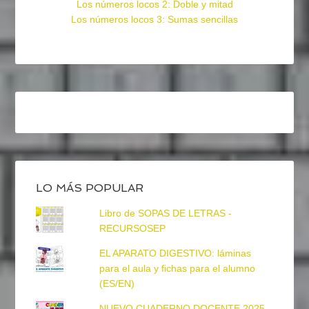
Los números locos 2: Doble y mitad
Los números locos 3: Sumas sencillas
LO MÁS POPULAR
Libro de SOPAS DE LETRAS -
RECURSOSEP
EL APARATO DIGESTIVO: láminas
para el aula y fichas para el alumno
(ES/EN)
NUEVO CUADERNO DOCENTE 2025