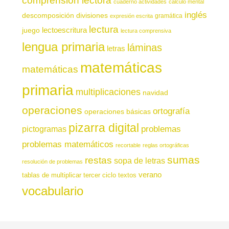
comprensión lectora
cuaderno actividades
cálculo mental
inglés
descomposición
divisiones
gramática
expresión escrita
lectura
juego
lectoescritura
lectura comprensiva
lengua primaria
láminas
letras
matemáticas
matemáticas
primaria
multiplicaciones
navidad
operaciones
ortografía
operaciones básicas
pizarra digital
pictogramas
problemas
problemas matemáticos
recortable
reglas ortográficas
sumas
restas
sopa de letras
resolución de problemas
verano
tablas de multiplicar
tercer ciclo
textos
vocabulario