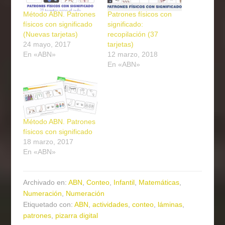
Método ABN. Patrones
Patrones físicos con
físicos con significado
significado:
(Nuevas tarjetas)
recopilación (37
24 mayo, 2017
tarjetas)
En «ABN»
12 marzo, 2018
En «ABN»
Método ABN. Patrones
físicos con significado
18 marzo, 2017
En «ABN»
Archivado en:
ABN
,
Conteo
,
Infantil
,
Matemáticas
,
Numeración
,
Numeración
Etiquetado con:
ABN
,
actividades
,
conteo
,
láminas
,
patrones
,
pizarra digital