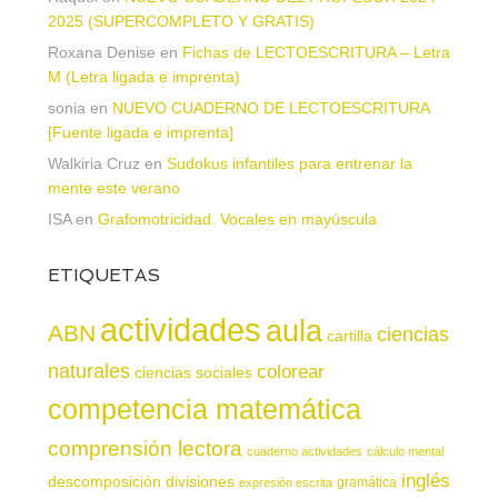
2025 (SUPERCOMPLETO Y GRATIS)
Roxana Denise
en
Fichas de LECTOESCRITURA – Letra
M (Letra ligada e imprenta)
sonia
en
NUEVO CUADERNO DE LECTOESCRITURA
[Fuente ligada e imprenta]
Walkiria Cruz
en
Sudokus infantiles para entrenar la
mente este verano
ISA
en
Grafomotricidad. Vocales en mayúscula
ETIQUETAS
actividades
aula
ABN
ciencias
cartilla
naturales
colorear
ciencias sociales
competencia matemática
comprensión lectora
cuaderno actividades
cálculo mental
inglés
descomposición
divisiones
gramática
expresión escrita