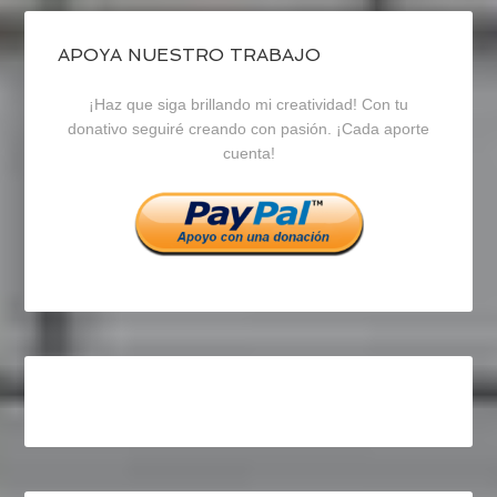
de
de
de
blogrecursosep
recursosep
recursosep
APOYA NUESTRO TRABAJO
¡Haz que siga brillando mi creatividad! Con tu
en
en
en
donativo seguiré creando con pasión. ¡Cada aporte
cuenta!
Facebook
Twitter
Instagram