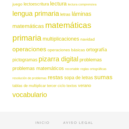
lectura
juego
lectoescritura
lectura comprensiva
lengua primaria
láminas
letras
matemáticas
matemáticas
primaria
multiplicaciones
navidad
operaciones
ortografía
operaciones básicas
pizarra digital
pictogramas
problemas
problemas matemáticos
recortable
reglas ortográficas
sumas
restas
sopa de letras
resolución de problemas
verano
tablas de multiplicar
tercer ciclo
textos
vocabulario
INICIO
AVISO LEGAL