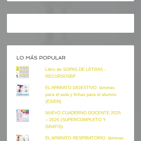
LO MÁS POPULAR
Libro de SOPAS DE LETRAS -
RECURSOSEP
EL APARATO DIGESTIVO: láminas
para el aula y fichas para el alumno
(ES/EN)
NUEVO CUADERNO DOCENTE 2025
– 2026 (SUPERCOMPLETO Y
GRATIS)
EL APARATO RESPIRATORIO: láminas