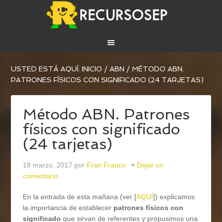
USTED ESTÁ AQUÍ:
INICIO
/
ABN
/
MÉTODO ABN.
PATRONES FÍSICOS CON SIGNIFICADO (24 TARJETAS)
Método ABN. Patrones
físicos con significado
(24 tarjetas)
18 marzo, 2017
por
Fran Franco
Dejar un
comentario
En la entrada de esta mañana (ver [
AQUÍ
]) explicamos
la importancia de establecer
patrones físicos con
significado
que sirvan de referentes y propusimos una