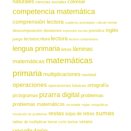
naturales
colorear
ciencias sociales
competencia matemática
comprensión lectora
cuaderno actividades
cálculo mental
inglés
descomposición
divisiones
gramática
expresión escrita
lectura
juego
lectoescritura
lectura comprensiva
lengua primaria
láminas
letras
matemáticas
matemáticas
primaria
multiplicaciones
navidad
operaciones
ortografía
operaciones básicas
pizarra digital
pictogramas
problemas
problemas matemáticos
recortable
reglas ortográficas
sumas
restas
sopa de letras
resolución de problemas
verano
tablas de multiplicar
tercer ciclo
textos
vocabulario