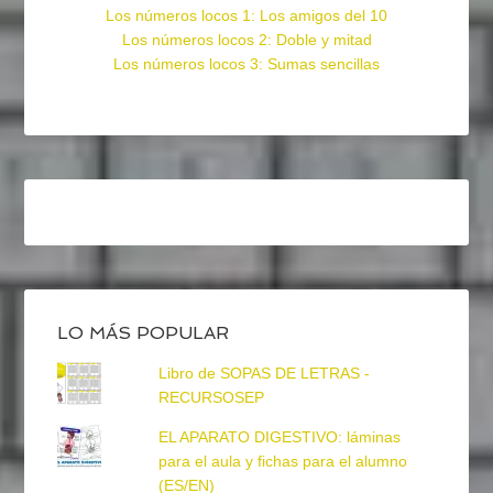
Los números locos 1: Los amigos del 10
Los números locos 2: Doble y mitad
Los números locos 3: Sumas sencillas
LO MÁS POPULAR
Libro de SOPAS DE LETRAS -
RECURSOSEP
EL APARATO DIGESTIVO: láminas
para el aula y fichas para el alumno
(ES/EN)