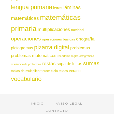
lengua primaria
láminas
letras
matemáticas
matemáticas
primaria
multiplicaciones
navidad
operaciones
ortografía
operaciones básicas
pizarra digital
pictogramas
problemas
problemas matemáticos
recortable
reglas ortográficas
sumas
restas
sopa de letras
resolución de problemas
verano
tablas de multiplicar
tercer ciclo
textos
vocabulario
INICIO
AVISO LEGAL
CONTACTO