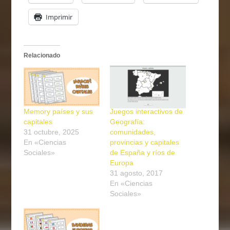
Imprimir
Relacionado
Memory países y sus
Juegos interactivos de
capitales
Geografía:
31 octubre, 2025
comunidades,
En «Ciencias
provincias y capitales
Sociales»
de España y ríos de
Europa
31 agosto, 2017
En «Ciencias
Sociales»