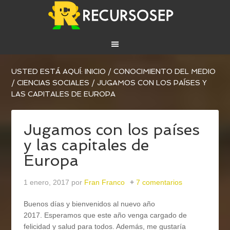
USTED ESTÁ AQUÍ:
INICIO
/
CONOCIMIENTO DEL MEDIO
/
CIENCIAS SOCIALES
/
JUGAMOS CON LOS PAÍSES Y
LAS CAPITALES DE EUROPA
Jugamos con los países
y las capitales de
Europa
1 enero, 2017
por
Fran Franco
7 comentarios
Buenos días y bienvenidos al nuevo año
2017. Esperamos que este año venga cargado de
felicidad y salud para todos. Además, me gustaría