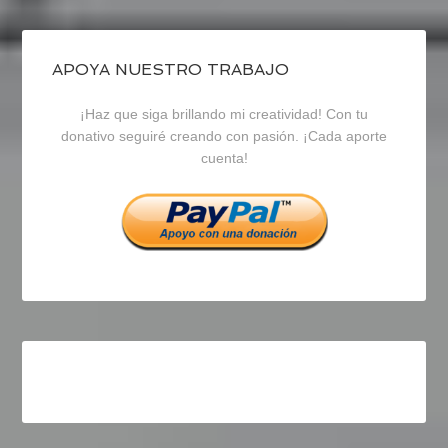
de
de
de
blogrecursosep
recursosep
recursosep
APOYA NUESTRO TRABAJO
¡Haz que siga brillando mi creatividad! Con tu
en
en
en
donativo seguiré creando con pasión. ¡Cada aporte
cuenta!
Facebook
Twitter
Instagram