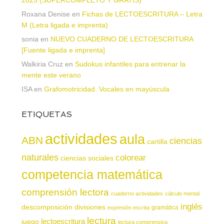
2025 (SUPERCOMPLETO Y GRATIS)
Roxana Denise
en
Fichas de LECTOESCRITURA – Letra
M (Letra ligada e imprenta)
sonia
en
NUEVO CUADERNO DE LECTOESCRITURA
[Fuente ligada e imprenta]
Walkiria Cruz
en
Sudokus infantiles para entrenar la
mente este verano
ISA
en
Grafomotricidad. Vocales en mayúscula
ETIQUETAS
actividades
aula
ABN
ciencias
cartilla
naturales
colorear
ciencias sociales
competencia matemática
comprensión lectora
cuaderno actividades
cálculo mental
inglés
descomposición
divisiones
gramática
expresión escrita
lectura
juego
lectoescritura
lectura comprensiva