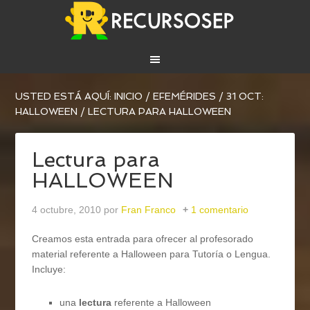
USTED ESTÁ AQUÍ:
INICIO
/
EFEMÉRIDES
/
31 OCT:
HALLOWEEN
/
LECTURA PARA HALLOWEEN
Lectura para
HALLOWEEN
4 octubre, 2010
por
Fran Franco
1 comentario
Creamos esta entrada para ofrecer al profesorado
material referente a Halloween para Tutoría o Lengua.
Incluye:
una
lectura
referente a Halloween