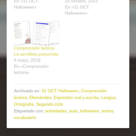
En «31 OCT:
25 octubre, 2023
Halloween»
En «31 OCT:
Halloween»
Comprensión lectora:
La servilleta presumida
6 mayo, 2019
En «Comprensión
lectora»
Archivado en:
31 OCT: Halloween
,
Comprensión
lectora
,
Efemérides
,
Expresión oral y escrita
,
Lengua
,
Ortografía
,
Segundo ciclo
Etiquetado con:
actividades
,
aula
,
halloween
,
textos
,
vocabulario