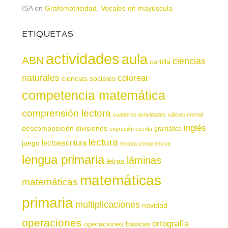
ISA
en
Grafomotricidad. Vocales en mayúscula
ETIQUETAS
actividades
aula
ABN
ciencias
cartilla
naturales
colorear
ciencias sociales
competencia matemática
comprensión lectora
cuaderno actividades
cálculo mental
inglés
descomposición
divisiones
gramática
expresión escrita
lectura
juego
lectoescritura
lectura comprensiva
lengua primaria
láminas
letras
matemáticas
matemáticas
primaria
multiplicaciones
navidad
operaciones
ortografía
operaciones básicas