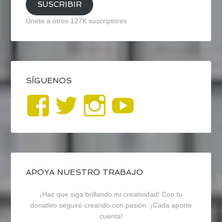
SUSCRIBIR
Únete a otros 127K suscriptores
SÍGUENOS
Ver
Ver
Ver
YouTub
perfil
perfil
perfil
de
de
de
blogrecursosep
recursosep
recursosep
APOYA NUESTRO TRABAJO
¡Haz que siga brillando mi creatividad! Con tu
en
en
en
donativo seguiré creando con pasión. ¡Cada aporte
cuenta!