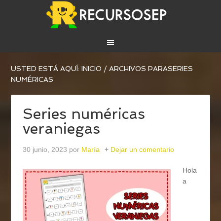
USTED ESTÁ AQUÍ:
INICIO
/
ARCHIVOS PARASERIES
NUMÉRICAS
Series numéricas
veraniegas
30 junio, 2023
por
María
Dejar un comentario
Hola
a