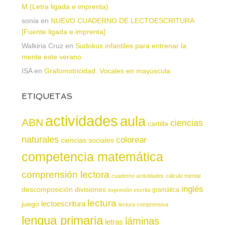
M (Letra ligada e imprenta)
sonia
en
NUEVO CUADERNO DE LECTOESCRITURA
[Fuente ligada e imprenta]
Walkiria Cruz
en
Sudokus infantiles para entrenar la
mente este verano
ISA
en
Grafomotricidad. Vocales en mayúscula
ETIQUETAS
actividades
aula
ABN
ciencias
cartilla
naturales
colorear
ciencias sociales
competencia matemática
comprensión lectora
cuaderno actividades
cálculo mental
inglés
descomposición
divisiones
gramática
expresión escrita
lectura
juego
lectoescritura
lectura comprensiva
lengua primaria
láminas
letras