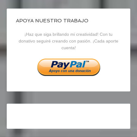
de
de
de
blogrecursosep
recursosep
recursosep
APOYA NUESTRO TRABAJO
¡Haz que siga brillando mi creatividad! Con tu
en
en
en
donativo seguiré creando con pasión. ¡Cada aporte
cuenta!
Facebook
Twitter
Instagram