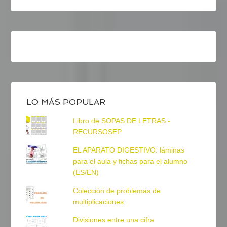
LO MÁS POPULAR
Libro de SOPAS DE LETRAS -
RECURSOSEP
EL APARATO DIGESTIVO: láminas
para el aula y fichas para el alumno
(ES/EN)
Colección de problemas de
multiplicaciones
Divisiones entre una cifra