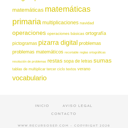
matemáticas
matemáticas
primaria
multiplicaciones
navidad
operaciones
ortografía
operaciones básicas
pizarra digital
pictogramas
problemas
problemas matemáticos
recortable
reglas ortográficas
sumas
restas
sopa de letras
resolución de problemas
verano
tablas de multiplicar
tercer ciclo
textos
vocabulario
INICIO
AVISO LEGAL
CONTACTO
WWW.RECURSOSEP.COM - COPYRIGHT 2026