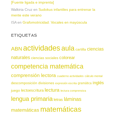
[Fuente ligada e imprenta]
Walkiria Cruz
en
Sudokus infantiles para entrenar la
mente este verano
ISA
en
Grafomotricidad. Vocales en mayúscula
ETIQUETAS
actividades
aula
ABN
ciencias
cartilla
naturales
colorear
ciencias sociales
competencia matemática
comprensión lectora
cuaderno actividades
cálculo mental
inglés
descomposición
divisiones
gramática
expresión escrita
lectura
juego
lectoescritura
lectura comprensiva
lengua primaria
láminas
letras
matemáticas
matemáticas