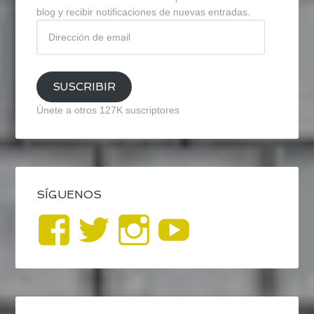
blog y recibir notificaciones de nuevas entradas.
Dirección
de
email
SUSCRIBIR
Únete a otros 127K suscriptores
SÍGUENOS
Ver
Ver
Ver
YouTub
perfil
perfil
perfil
de
de
de