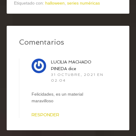
Etiquetado con:
halloween
,
series numéricas
Comentarios
LUCILIA MACHADO
PINEDA
dice
31 OCTUBRE, 2021 EN
02:04
Felicidades, es un material
maravilloso
RESPONDER