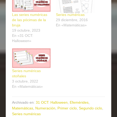
Las series numéricas
Series numéricas
de las pócimas de la
29 diciembre, 2016
bruja
En «Matemáticas»
19 octubre, 2023
En «31 OCT:
Halloween»
Series numéricas
otoñales
3 octubre, 2022
En «Matemáticas»
Archivado en:
31 OCT: Halloween
,
Efemérides
,
Matemáticas
,
Numeración
,
Primer ciclo
,
Segundo ciclo
,
Series numéricas