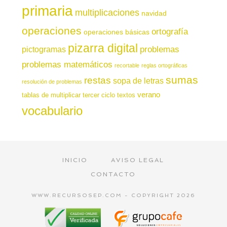
primaria
multiplicaciones
navidad
operaciones
ortografía
operaciones básicas
pizarra digital
pictogramas
problemas
problemas matemáticos
recortable
reglas ortográficas
sumas
restas
sopa de letras
resolución de problemas
verano
tablas de multiplicar
tercer ciclo
textos
vocabulario
INICIO
AVISO LEGAL
CONTACTO
WWW.RECURSOSEP.COM - COPYRIGHT 2026