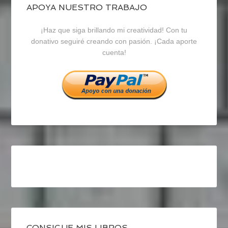
blogrecursosep
recursosep
recursosep
APOYA NUESTRO TRABAJO
¡Haz que siga brillando mi creatividad! Con tu
en
en
en
donativo seguiré creando con pasión. ¡Cada aporte
cuenta!
Facebook
Twitter
Instagram
CONSIGUE MIS LIBROS