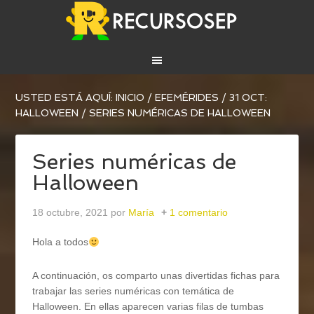
USTED ESTÁ AQUÍ:
INICIO
/
EFEMÉRIDES
/
31 OCT:
HALLOWEEN
/
SERIES NUMÉRICAS DE HALLOWEEN
Series numéricas de
Halloween
18 octubre, 2021
por
María
1 comentario
Hola a todos
A continuación, os comparto unas divertidas fichas para
trabajar las series numéricas con temática de
Halloween. En ellas aparecen varias filas de tumbas