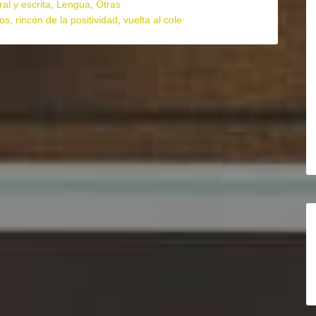
al y escrita
,
Lengua
,
Otras
vos
,
rincón de la positividad
,
vuelta al cole