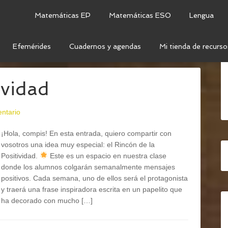
Matemáticas EP
Matemáticas ESO
Lengua
Efemérides
Cuadernos y agendas
Mi tienda de recurso
ÓN DE LA POSITIVIDAD
ividad
ntario
¡Hola, compis! En esta entrada, quiero compartir con
vosotros una idea muy especial: el Rincón de la
Positividad.
Este es un espacio en nuestra clase
donde los alumnos colgarán semanalmente mensajes
positivos. Cada semana, uno de ellos será el protagonista
y traerá una frase inspiradora escrita en un papelito que
ha decorado con mucho […]