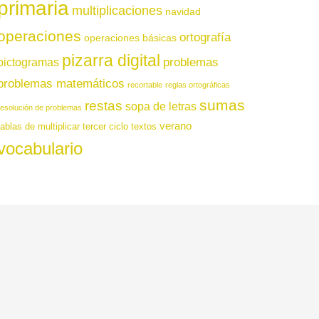
primaria
multiplicaciones
navidad
operaciones
ortografía
operaciones básicas
pizarra digital
pictogramas
problemas
problemas matemáticos
recortable
reglas ortográficas
sumas
restas
sopa de letras
resolución de problemas
verano
tablas de multiplicar
tercer ciclo
textos
vocabulario