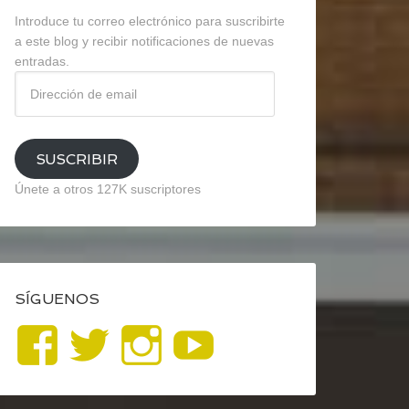
Introduce tu correo electrónico para suscribirte
a este blog y recibir notificaciones de nuevas
entradas.
Dirección
de
email
SUSCRIBIR
Únete a otros 127K suscriptores
SÍGUENOS
Ver
Ver
Ver
YouTube
perfil
perfil
perfil