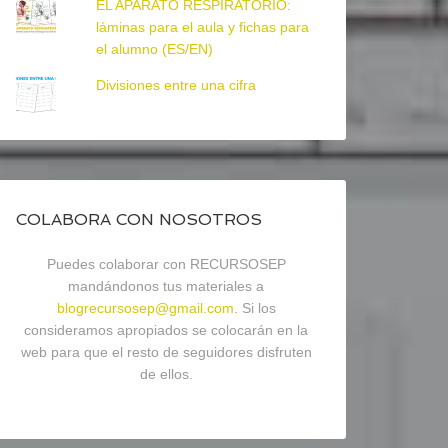
EL APARATO RESPIRATORIO:
láminas para el aula y fichas para
el alumno (ES/EN)
Divisiones entre una cifra
COLABORA CON NOSOTROS
Puedes colaborar con RECURSOSEP
mandándonos tus materiales a
blogrecursosep@gmail.com
. Si los
consideramos apropiados se colocarán en la
web para que el resto de seguidores disfruten
de ellos.