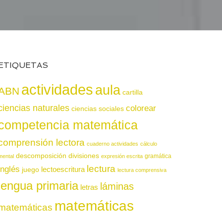
ETIQUETAS
actividades
aula
ABN
cartilla
ciencias naturales
colorear
ciencias sociales
competencia matemática
comprensión lectora
cuaderno actividades
cálculo
descomposición
divisiones
gramática
mental
expresión escrita
lectura
inglés
juego
lectoescritura
lectura comprensiva
lengua primaria
láminas
letras
matemáticas
matemáticas