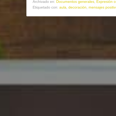
Archivado en:
Documentos generales
,
Expresión or
Etiquetado con:
aula
,
decoración
,
mensajes positi