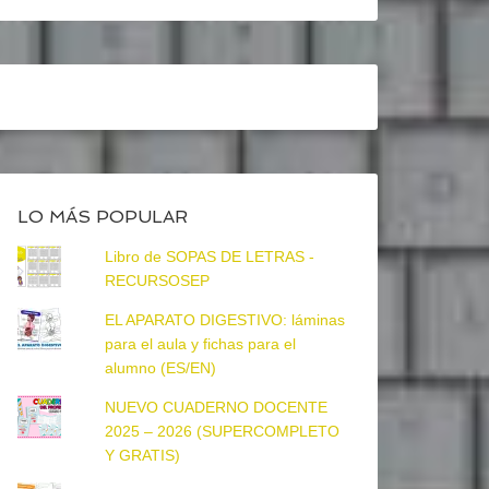
LO MÁS POPULAR
Libro de SOPAS DE LETRAS -
RECURSOSEP
EL APARATO DIGESTIVO: láminas
para el aula y fichas para el
alumno (ES/EN)
NUEVO CUADERNO DOCENTE
2025 – 2026 (SUPERCOMPLETO
Y GRATIS)