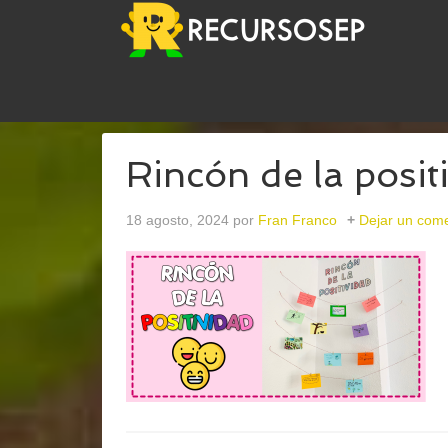
USTED ESTÁ AQUÍ:
INICIO
/
ARCHIVOS PARARINC
Rincón de la posit
18 agosto, 2024
por
Fran Franco
Dejar un come