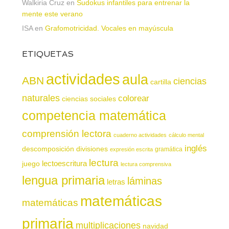
Walkiria Cruz
en
Sudokus infantiles para entrenar la
mente este verano
ISA
en
Grafomotricidad. Vocales en mayúscula
ETIQUETAS
actividades
aula
ABN
ciencias
cartilla
naturales
colorear
ciencias sociales
competencia matemática
comprensión lectora
cuaderno actividades
cálculo mental
inglés
descomposición
divisiones
gramática
expresión escrita
lectura
juego
lectoescritura
lectura comprensiva
lengua primaria
láminas
letras
matemáticas
matemáticas
primaria
multiplicaciones
navidad