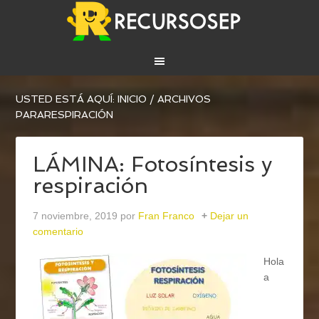
USTED ESTÁ AQUÍ:
INICIO
/
ARCHIVOS
PARARESPIRACIÓN
LÁMINA: Fotosíntesis y
respiración
7 noviembre, 2019
por
Fran Franco
Dejar un
comentario
Hola
a