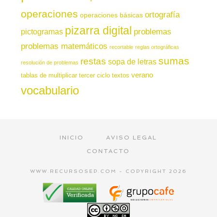
operaciones
ortografía
operaciones básicas
pizarra digital
pictogramas
problemas
problemas matemáticos
recortable
reglas ortográficas
sumas
restas
sopa de letras
resolución de problemas
verano
tablas de multiplicar
tercer ciclo
textos
vocabulario
INICIO
AVISO LEGAL
CONTACTO
WWW.RECURSOSEP.COM - COPYRIGHT 2026