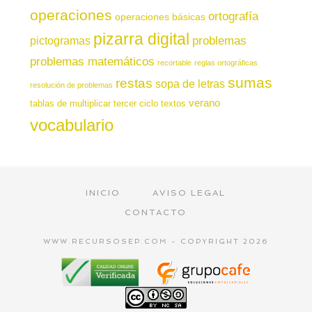
operaciones
ortografía
operaciones básicas
pizarra digital
pictogramas
problemas
problemas matemáticos
recortable
reglas ortográficas
sumas
restas
sopa de letras
resolución de problemas
verano
tablas de multiplicar
tercer ciclo
textos
vocabulario
INICIO
AVISO LEGAL
CONTACTO
WWW.RECURSOSEP.COM - COPYRIGHT 2026