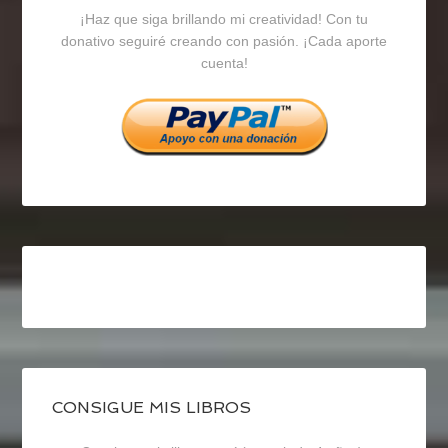
¡Haz que siga brillando mi creatividad! Con tu
en
en
en
donativo seguiré creando con pasión. ¡Cada aporte
cuenta!
Facebook
Twitter
Instagram
CONSIGUE MIS LIBROS