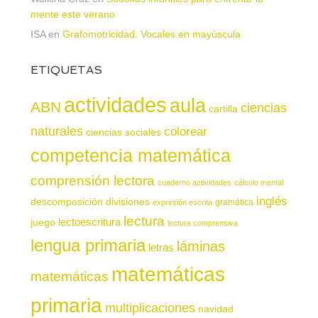
mente este verano
ISA
en
Grafomotricidad. Vocales en mayúscula
ETIQUETAS
actividades
aula
ABN
ciencias
cartilla
naturales
colorear
ciencias sociales
competencia matemática
comprensión lectora
cuaderno actividades
cálculo mental
inglés
descomposición
divisiones
gramática
expresión escrita
lectura
juego
lectoescritura
lectura comprensiva
lengua primaria
láminas
letras
matemáticas
matemáticas
primaria
multiplicaciones
navidad