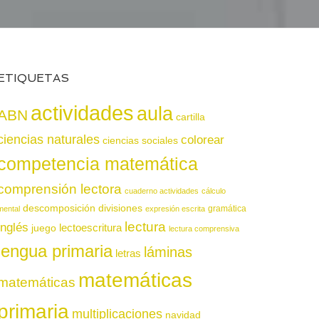
ETIQUETAS
actividades
aula
ABN
cartilla
ciencias naturales
colorear
ciencias sociales
competencia matemática
comprensión lectora
cuaderno actividades
cálculo
descomposición
divisiones
gramática
mental
expresión escrita
lectura
inglés
juego
lectoescritura
lectura comprensiva
lengua primaria
láminas
letras
matemáticas
matemáticas
primaria
multiplicaciones
navidad