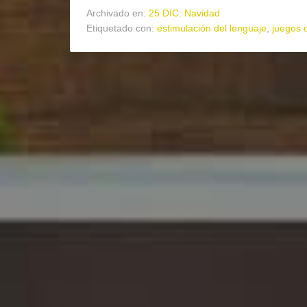
Archivado en:
25 DIC: Navidad
Etiquetado con:
estimulación del lenguaje
,
juegos 