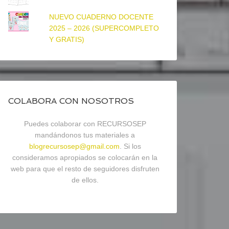
NUEVO CUADERNO DOCENTE
2025 – 2026 (SUPERCOMPLETO
Y GRATIS)
COLABORA CON NOSOTROS
Puedes colaborar con RECURSOSEP
mandándonos tus materiales a
blogrecursosep@gmail.com
. Si los
consideramos apropiados se colocarán en la
web para que el resto de seguidores disfruten
de ellos.