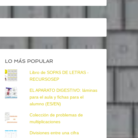
LO MÁS POPULAR
Libro de SOPAS DE LETRAS -
RECURSOSEP
EL APARATO DIGESTIVO: láminas
para el aula y fichas para el
alumno (ES/EN)
Colección de problemas de
multiplicaciones
Divisiones entre una cifra