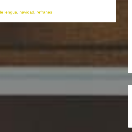
de lengua
,
navidad
,
refranes