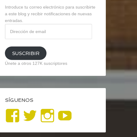
Introduce tu correo electrónico para suscribirte
a este blog y recibir notificaciones de nuevas
entradas.
Dirección
de
email
SUSCRIBIR
Únete a otros 127K suscriptores
SÍGUENOS
Ver
Ver
Ver
YouTube
perfil
perfil
perfil