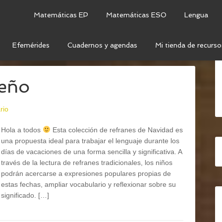
Matemáticas EP
Matemáticas ESO
Lengua
Efemérides
Cuadernos y agendas
Mi tienda de recurso
GOS DE LENGUA
deño
rio
Hola a todos
Esta colección de refranes de Navidad es
una propuesta ideal para trabajar el lenguaje durante los
días de vacaciones de una forma sencilla y significativa. A
través de la lectura de refranes tradicionales, los niños
podrán acercarse a expresiones populares propias de
estas fechas, ampliar vocabulario y reflexionar sobre su
significado. […]