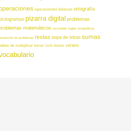
operaciones
ortografía
operaciones básicas
pizarra digital
pictogramas
problemas
problemas matemáticos
recortable
reglas ortográficas
sumas
restas
sopa de letras
resolución de problemas
verano
tablas de multiplicar
tercer ciclo
textos
vocabulario