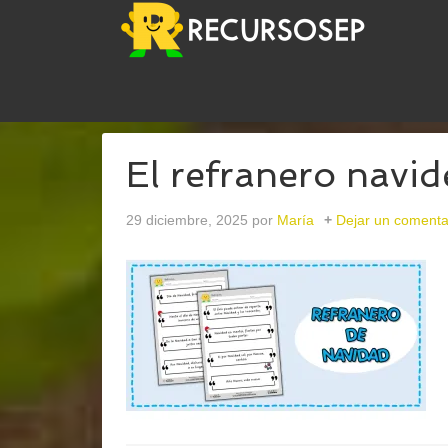
USTED ESTÁ AQUÍ:
INICIO
/
ARCHIVOS PARAJUE
El refranero navi
29 diciembre, 2025
por
María
Dejar un comenta