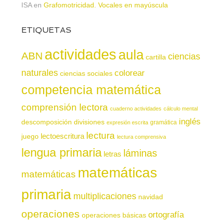
ISA
en
Grafomotricidad. Vocales en mayúscula
ETIQUETAS
actividades
aula
ABN
ciencias
cartilla
naturales
colorear
ciencias sociales
competencia matemática
comprensión lectora
cuaderno actividades
cálculo mental
inglés
descomposición
divisiones
gramática
expresión escrita
lectura
juego
lectoescritura
lectura comprensiva
lengua primaria
láminas
letras
matemáticas
matemáticas
primaria
multiplicaciones
navidad
operaciones
ortografía
operaciones básicas