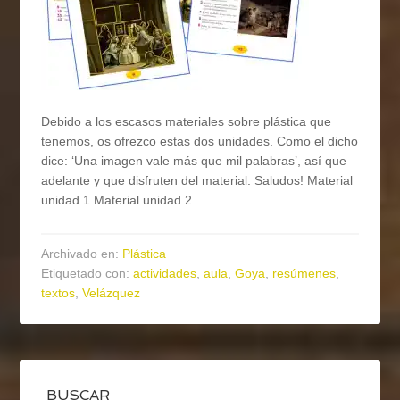
Debido a los escasos materiales sobre plástica que
tenemos, os ofrezco estas dos unidades. Como el dicho
dice: ‘Una imagen vale más que mil palabras’, así que
adelante y que disfruten del material. Saludos! Material
unidad 1 Material unidad 2
Archivado en:
Plástica
Etiquetado con:
actividades
,
aula
,
Goya
,
resúmenes
,
textos
,
Velázquez
BUSCAR