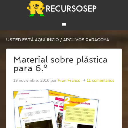
USTED ESTÁ AQUÍ:
INICIO
/
ARCHIVOS PARAGOYA
Material sobre plástica
para 6.º
19 noviembre, 2010
por
Fran Franco
11 comentarios