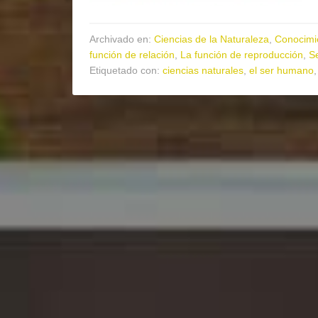
Archivado en:
Ciencias de la Naturaleza
,
Conocimi
función de relación
,
La función de reproducción
,
S
Etiquetado con:
ciencias naturales
,
el ser humano