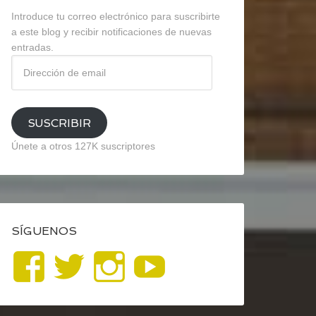
Introduce tu correo electrónico para suscribirte
a este blog y recibir notificaciones de nuevas
entradas.
Dirección
de
email
SUSCRIBIR
Únete a otros 127K suscriptores
SÍGUENOS
Ver
Ver
Ver
YouTube
perfil
perfil
perfil