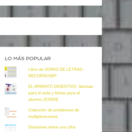
LO MÁS POPULAR
Libro de SOPAS DE LETRAS -
RECURSOSEP
EL APARATO DIGESTIVO: láminas
para el aula y fichas para el
alumno (ES/EN)
Colección de problemas de
multiplicaciones
Divisiones entre una cifra