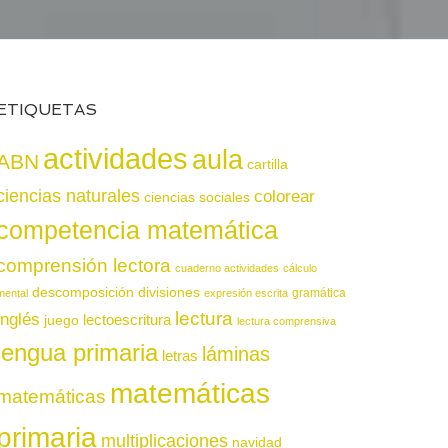
ETIQUETAS
actividades
aula
ABN
cartilla
ciencias naturales
colorear
ciencias sociales
competencia matemática
comprensión lectora
cuaderno actividades
cálculo
descomposición
divisiones
gramática
mental
expresión escrita
lectura
inglés
juego
lectoescritura
lectura comprensiva
lengua primaria
láminas
letras
matemáticas
matemáticas
primaria
multiplicaciones
navidad