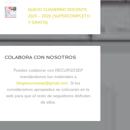
NUEVO CUADERNO DOCENTE
2025 – 2026 (SUPERCOMPLETO
Y GRATIS)
COLABORA CON NOSOTROS
Puedes colaborar con RECURSOSEP
mandándonos tus materiales a
blogrecursosep@gmail.com
. Si los
consideramos apropiados se colocarán en la
web para que el resto de seguidores disfruten
de ellos.