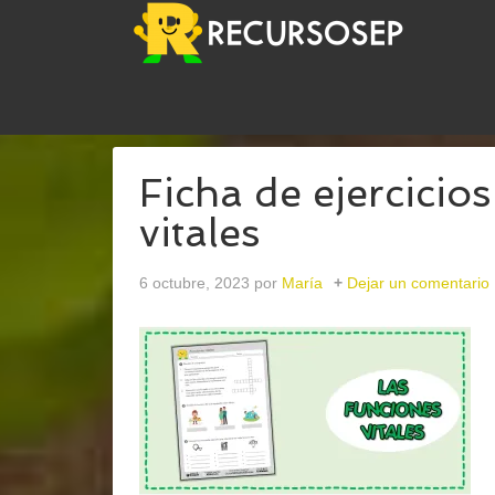
USTED ESTÁ AQUÍ:
INICIO
/
ARCHIVOS PARAFUN
Ficha de ejercicio
vitales
6 octubre, 2023
por
María
Dejar un comentario