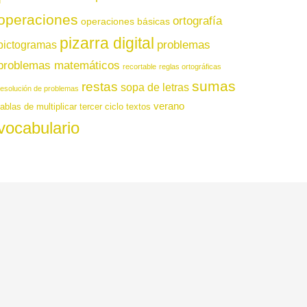
operaciones
ortografía
operaciones básicas
pizarra digital
pictogramas
problemas
problemas matemáticos
recortable
reglas ortográficas
sumas
restas
sopa de letras
resolución de problemas
verano
tablas de multiplicar
tercer ciclo
textos
vocabulario