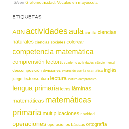
ISA
en
Grafomotricidad. Vocales en mayúscula
ETIQUETAS
actividades
aula
ABN
ciencias
cartilla
naturales
colorear
ciencias sociales
competencia matemática
comprensión lectora
cuaderno actividades
cálculo mental
inglés
descomposición
divisiones
gramática
expresión escrita
lectura
juego
lectoescritura
lectura comprensiva
lengua primaria
láminas
letras
matemáticas
matemáticas
primaria
multiplicaciones
navidad
operaciones
ortografía
operaciones básicas