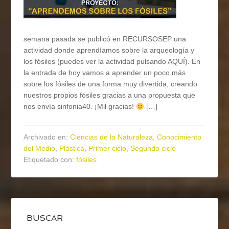
semana pasada se publicó en RECURSOSEP una
actividad donde aprendíamos sobre la arqueología y
los fósiles (puedes ver la actividad pulsando AQUÍ). En
la entrada de hoy vamos a aprender un poco más
sobre los fósiles de una forma muy divertida, creando
nuestros propios fósiles gracias a una propuesta que
nos envía sinfonia40. ¡Mil gracias!
[…]
Archivado en:
Ciencias de la Naturaleza
,
Conocimiento
del Medio
,
Plástica
,
Primer ciclo
,
Segundo ciclo
Etiquetado con:
fósiles
BUSCAR