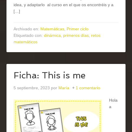
idea, y adaptarlo al curso en el que os encontréis y a
[…]
Archivado en:
Matemáticas
,
Primer ciclo
Etiquetado con:
dinámica
,
primeros días
,
retos
matemáticos
Ficha: This is me
5 septiembre, 2023
por
María
1 comentario
Hola
a