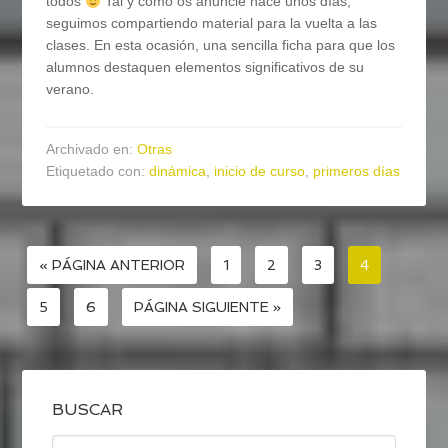
todos
Tal y como os anuncié hace unos días,
seguimos compartiendo material para la vuelta a las
clases. En esta ocasión, una sencilla ficha para que los
alumnos destaquen elementos significativos de su
verano.
Archivado en:
Otras
Etiquetado con:
dinámica
,
inicio de curso
,
primeros días
« PÁGINA ANTERIOR
1
2
3
4
5
6
PÁGINA SIGUIENTE »
BUSCAR