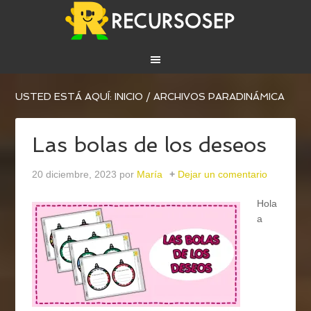
USTED ESTÁ AQUÍ:
INICIO
/
ARCHIVOS PARADINÁMICA
Las bolas de los deseos
20 diciembre, 2023
por
María
Dejar un comentario
Hola
a