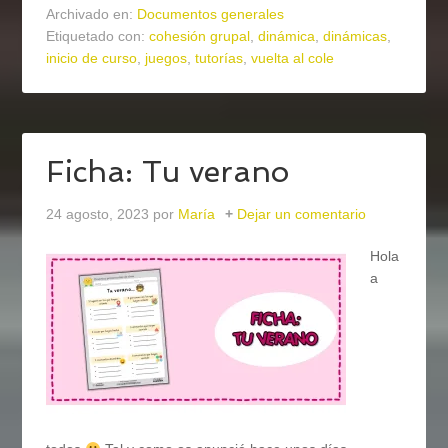
Archivado en:
Documentos generales
Etiquetado con:
cohesión grupal
,
dinámica
,
dinámicas
,
inicio de curso
,
juegos
,
tutorías
,
vuelta al cole
Ficha: Tu verano
24 agosto, 2023
por
María
Dejar un comentario
Hola
a