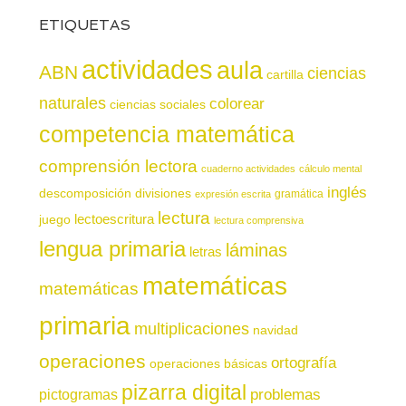
ETIQUETAS
actividades
aula
ABN
ciencias
cartilla
naturales
colorear
ciencias sociales
competencia matemática
comprensión lectora
cuaderno actividades
cálculo mental
inglés
descomposición
divisiones
gramática
expresión escrita
lectura
juego
lectoescritura
lectura comprensiva
lengua primaria
láminas
letras
matemáticas
matemáticas
primaria
multiplicaciones
navidad
operaciones
ortografía
operaciones básicas
pizarra digital
pictogramas
problemas