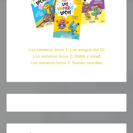
Los números locos 1: Los amigos del 10
Los números locos 2: Doble y mitad
Los números locos 3: Sumas sencillas