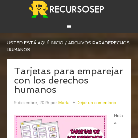
USTED ESTÁ AQUÍ:
INICIO
/
ARCHIVOS PARADERECHOS
HUMANOS
Tarjetas para emparejar
con los derechos
humanos
9 diciembre, 2025
por
María
Dejar un comentario
Hola
a