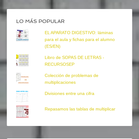
LO MÁS POPULAR
EL APARATO DIGESTIVO: láminas
para el aula y fichas para el alumno
(ES/EN)
Libro de SOPAS DE LETRAS -
RECURSOSEP
Colección de problemas de
multiplicaciones
Divisiones entre una cifra
Repasamos las tablas de multiplicar