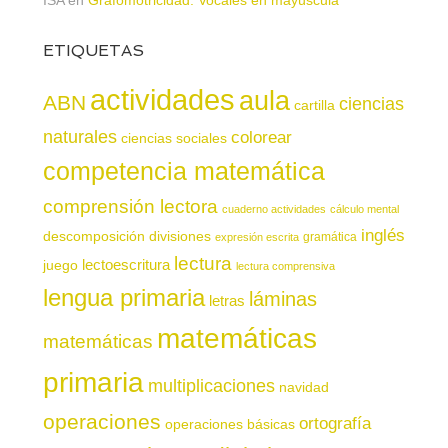
ETIQUETAS
actividades
aula
ABN
ciencias
cartilla
naturales
colorear
ciencias sociales
competencia matemática
comprensión lectora
cuaderno actividades
cálculo mental
inglés
descomposición
divisiones
gramática
expresión escrita
lectura
juego
lectoescritura
lectura comprensiva
lengua primaria
láminas
letras
matemáticas
matemáticas
primaria
multiplicaciones
navidad
operaciones
ortografía
operaciones básicas