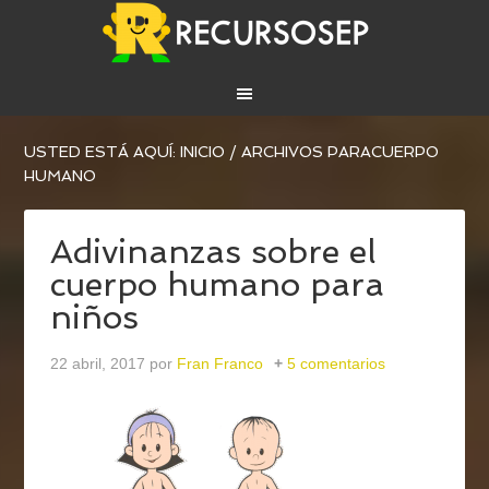
USTED ESTÁ AQUÍ:
INICIO
/
ARCHIVOS PARACUERPO
HUMANO
Adivinanzas sobre el
cuerpo humano para
niños
22 abril, 2017
por
Fran Franco
5 comentarios