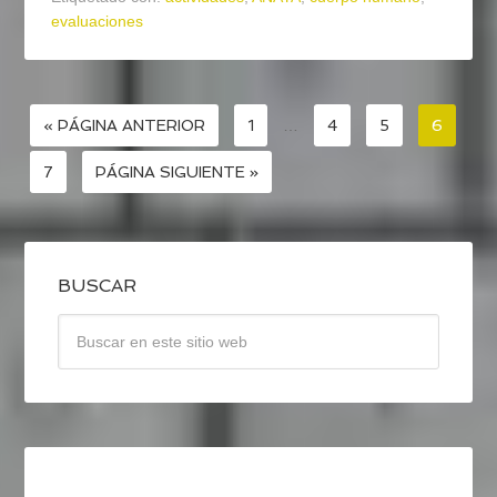
evaluaciones
« PÁGINA ANTERIOR
1
…
4
5
6
7
PÁGINA SIGUIENTE »
BUSCAR