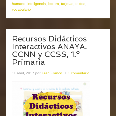
humano
,
inteligencia
,
lectura
,
tarjetas
,
textos
,
vocabulario
Recursos Didácticos
Interactivos ANAYA.
CCNN y CCSS, 1.º
Primaria
11 abril, 2017
por
Fran Franco
1 comentario