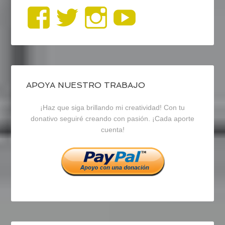
Ver
Ver
Ver
YouTub
perfil
perfil
perfil
de
de
de
blogrecursosep
recursosep
recursosep
APOYA NUESTRO TRABAJO
¡Haz que siga brillando mi creatividad! Con tu
en
en
en
donativo seguiré creando con pasión. ¡Cada aporte
cuenta!
Facebook
Twitter
Instagram