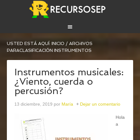
USTED ESTÁ AQUÍ:
INICIO
/
ARCHIVOS
PARACLASIFICACIÓN INSTRUMENTOS
Instrumentos musicales:
¿Viento, cuerda o
percusión?
13 diciembre, 2019
por
María
Dejar un comentario
Hola
a