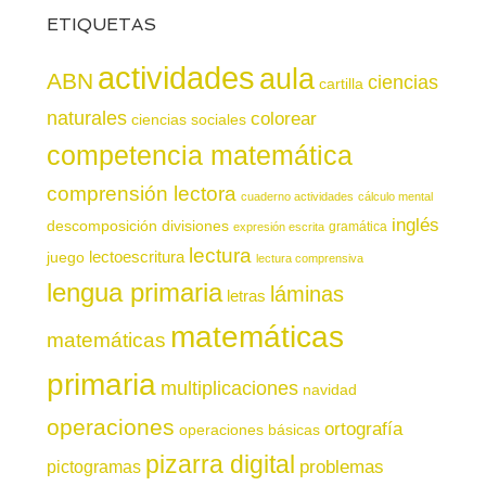
ETIQUETAS
actividades
aula
ABN
ciencias
cartilla
naturales
colorear
ciencias sociales
competencia matemática
comprensión lectora
cuaderno actividades
cálculo mental
inglés
descomposición
divisiones
gramática
expresión escrita
lectura
juego
lectoescritura
lectura comprensiva
lengua primaria
láminas
letras
matemáticas
matemáticas
primaria
multiplicaciones
navidad
operaciones
ortografía
operaciones básicas
pizarra digital
pictogramas
problemas