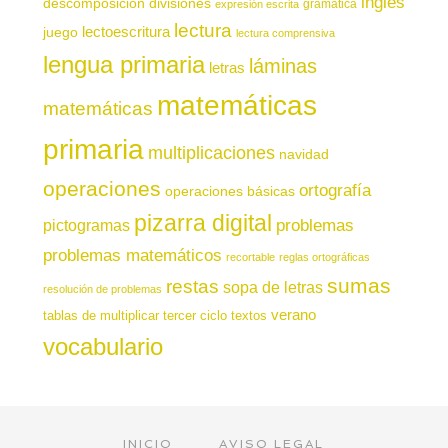
inglés
descomposición
divisiones
gramática
expresión escrita
lectura
juego
lectoescritura
lectura comprensiva
lengua primaria
láminas
letras
matemáticas
matemáticas
primaria
multiplicaciones
navidad
operaciones
ortografía
operaciones básicas
pizarra digital
pictogramas
problemas
problemas matemáticos
recortable
reglas ortográficas
sumas
restas
sopa de letras
resolución de problemas
verano
tablas de multiplicar
tercer ciclo
textos
vocabulario
INICIO
AVISO LEGAL