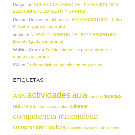
Raquel
en
NUEVO CUADERNO DEL PROFESOR 2024 –
2025 (SUPERCOMPLETO Y GRATIS)
Roxana Denise
en
Fichas de LECTOESCRITURA – Letra
M (Letra ligada e imprenta)
sonia
en
NUEVO CUADERNO DE LECTOESCRITURA
[Fuente ligada e imprenta]
Walkiria Cruz
en
Sudokus infantiles para entrenar la
mente este verano
ISA
en
Grafomotricidad. Vocales en mayúscula
ETIQUETAS
actividades
aula
ABN
ciencias
cartilla
naturales
colorear
ciencias sociales
competencia matemática
comprensión lectora
cuaderno actividades
cálculo mental