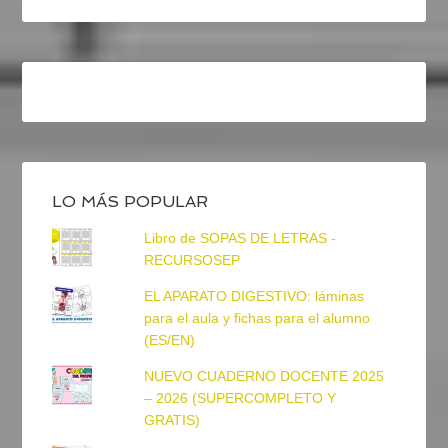
LO MÁS POPULAR
Libro de SOPAS DE LETRAS -
RECURSOSEP
EL APARATO DIGESTIVO: láminas
para el aula y fichas para el alumno
(ES/EN)
NUEVO CUADERNO DOCENTE 2025
– 2026 (SUPERCOMPLETO Y
GRATIS)