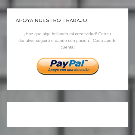
de
de
de
blogrecursosep
recursosep
recursosep
APOYA NUESTRO TRABAJO
¡Haz que siga brillando mi creatividad! Con tu
en
en
en
donativo seguiré creando con pasión. ¡Cada aporte
cuenta!
Facebook
Twitter
Instagram