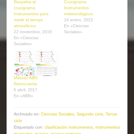
Resuelve el
Crucigrama:
crucigrama:
Instrumentos
Instrumentos para
meteorológicos
medir el tiempo
14 enero, 2022
atmosférico
En «Ciencias
22 noviembre, 2019
Sociales»
En «Ciencias
Sociales»
Método ABN.
Retrocuenta
5 abril, 2017
En «ABN»
Archivado en:
Ciencias Sociales
,
Segundo ciclo
,
Tercer
ciclo
Etiquetado con:
clasificación instrumentos
,
instrumentos
musicales
,
música
,
música primaria