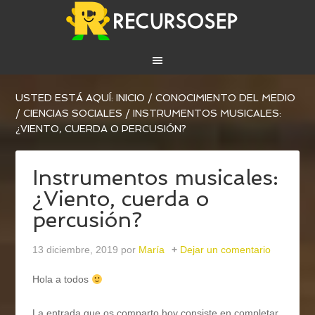
USTED ESTÁ AQUÍ:
INICIO
/
CONOCIMIENTO DEL MEDIO
/
CIENCIAS SOCIALES
/
INSTRUMENTOS MUSICALES:
¿VIENTO, CUERDA O PERCUSIÓN?
Instrumentos musicales:
¿Viento, cuerda o
percusión?
13 diciembre, 2019
por
María
Dejar un comentario
Hola a todos
La entrada que os comparto hoy consiste en completar