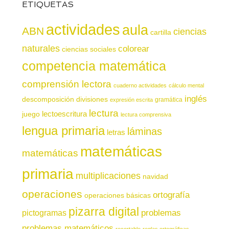
ETIQUETAS
actividades
aula
ABN
ciencias
cartilla
naturales
colorear
ciencias sociales
competencia matemática
comprensión lectora
cuaderno actividades
cálculo mental
inglés
descomposición
divisiones
gramática
expresión escrita
lectura
juego
lectoescritura
lectura comprensiva
lengua primaria
láminas
letras
matemáticas
matemáticas
primaria
multiplicaciones
navidad
operaciones
ortografía
operaciones básicas
pizarra digital
pictogramas
problemas
problemas matemáticos
recortable
reglas ortográficas