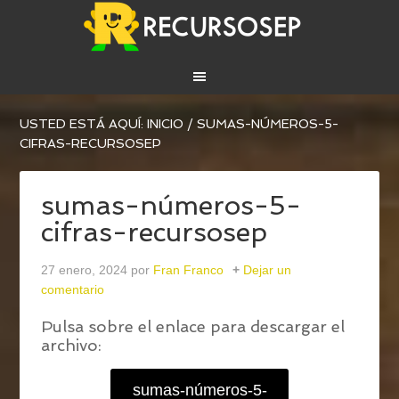
USTED ESTÁ AQUÍ:
INICIO
/
SUMAS-NÚMEROS-5-
CIFRAS-RECURSOSEP
sumas-números-5-
cifras-recursosep
27 enero, 2024
por
Fran Franco
Dejar un
comentario
Pulsa sobre el enlace para descargar el
archivo:
sumas-números-5-