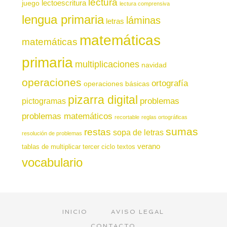
lectura
juego
lectoescritura
lectura comprensiva
lengua primaria
láminas
letras
matemáticas
matemáticas
primaria
multiplicaciones
navidad
operaciones
ortografía
operaciones básicas
pizarra digital
pictogramas
problemas
problemas matemáticos
recortable
reglas ortográficas
sumas
restas
sopa de letras
resolución de problemas
verano
tablas de multiplicar
tercer ciclo
textos
vocabulario
INICIO
AVISO LEGAL
CONTACTO