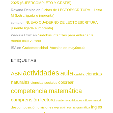
2025 (SUPERCOMPLETO Y GRATIS)
Roxana Denise
en
Fichas de LECTOESCRITURA – Letra
M (Letra ligada e imprenta)
sonia
en
NUEVO CUADERNO DE LECTOESCRITURA
[Fuente ligada e imprenta]
Walkiria Cruz
en
Sudokus infantiles para entrenar la
mente este verano
ISA
en
Grafomotricidad. Vocales en mayúscula
ETIQUETAS
actividades
aula
ABN
ciencias
cartilla
naturales
colorear
ciencias sociales
competencia matemática
comprensión lectora
cuaderno actividades
cálculo mental
inglés
descomposición
divisiones
gramática
expresión escrita