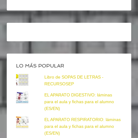
LO MÁS POPULAR
Libro de SOPAS DE LETRAS -
RECURSOSEP
EL APARATO DIGESTIVO: láminas
para el aula y fichas para el alumno
(ES/EN)
EL APARATO RESPIRATORIO: láminas
para el aula y fichas para el alumno
(ES/EN)