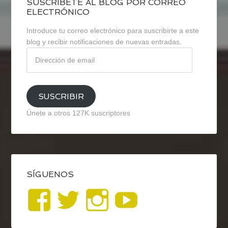
SUSCRÍBETE AL BLOG POR CORREO
ELECTRÓNICO
Introduce tu correo electrónico para suscribirte a este
blog y recibir notificaciones de nuevas entradas.
Dirección
de
email
SUSCRIBIR
Únete a otros 127K suscriptores
SÍGUENOS
Ver
Ver
Ver
YouTub
perfil
perfil
perfil