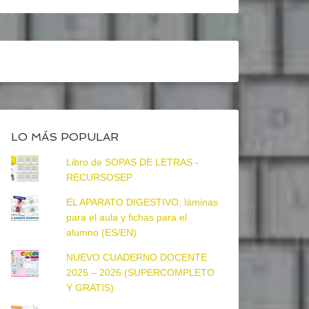
LO MÁS POPULAR
Libro de SOPAS DE LETRAS -
RECURSOSEP
EL APARATO DIGESTIVO: láminas
para el aula y fichas para el
alumno (ES/EN)
NUEVO CUADERNO DOCENTE
2025 – 2026 (SUPERCOMPLETO
Y GRATIS)