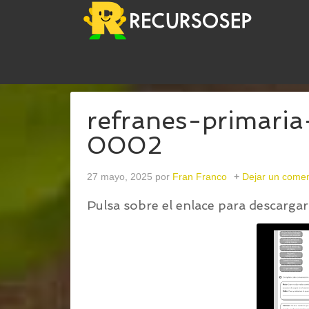
USTED ESTÁ AQUÍ:
INICIO
/
REFRANES-PRIMAR
refranes-primari
0002
27 mayo, 2025
por
Fran Franco
Dejar un comen
Pulsa sobre el enlace para descargar 