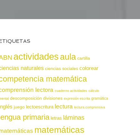
ETIQUETAS
actividades
aula
ABN
cartilla
ciencias naturales
colorear
ciencias sociales
competencia matemática
comprensión lectora
cuaderno actividades
cálculo
descomposición
divisiones
gramática
mental
expresión escrita
lectura
inglés
juego
lectoescritura
lectura comprensiva
lengua primaria
láminas
letras
matemáticas
matemáticas