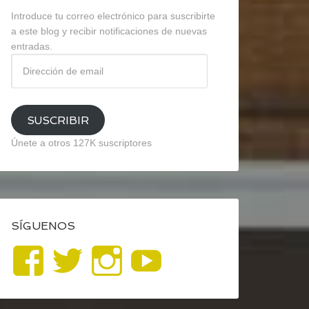
Introduce tu correo electrónico para suscribirte
a este blog y recibir notificaciones de nuevas
entradas.
Dirección
de
email
SUSCRIBIR
Únete a otros 127K suscriptores
SÍGUENOS
Ver
Ver
Ver
YouTube
perfil
perfil
perfil