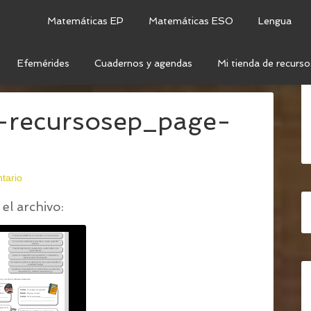
Matemáticas EP
Matemáticas ESO
Lengua
Efemérides
Cuadernos y agendas
Mi tienda de recurso
IA-RECURSOSEP_PAGE-0002
a-recursosep_page-
tario
el archivo: