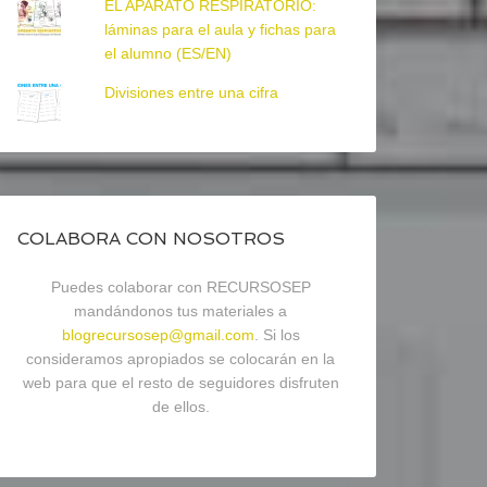
EL APARATO RESPIRATORIO:
láminas para el aula y fichas para
el alumno (ES/EN)
Divisiones entre una cifra
COLABORA CON NOSOTROS
Puedes colaborar con RECURSOSEP
mandándonos tus materiales a
blogrecursosep@gmail.com
. Si los
consideramos apropiados se colocarán en la
web para que el resto de seguidores disfruten
de ellos.