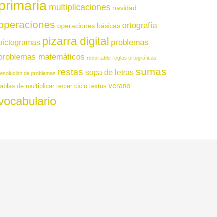
primaria
multiplicaciones
navidad
operaciones
ortografía
operaciones básicas
pizarra digital
pictogramas
problemas
problemas matemáticos
recortable
reglas ortográficas
sumas
restas
sopa de letras
resolución de problemas
verano
tablas de multiplicar
tercer ciclo
textos
vocabulario