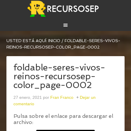
USTED ESTÁ AQUÍ:
INICIO
/
FOLDABLE-SERES-VIVOS-
REINOS-RECURSOSEP-COLOR_PAGE-0002
foldable-seres-vivos-
reinos-recursosep-
color_page-0002
27 enero, 2021
por
Fran Franco
Dejar un
comentario
Pulsa sobre el enlace para descargar el
archivo: