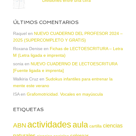
Divisiones entre una cifra
ÚLTIMOS COMENTARIOS
Raquel
en
NUEVO CUADERNO DEL PROFESOR 2024 –
2025 (SUPERCOMPLETO Y GRATIS)
Roxana Denise
en
Fichas de LECTOESCRITURA – Letra
M (Letra ligada e imprenta)
sonia
en
NUEVO CUADERNO DE LECTOESCRITURA
[Fuente ligada e imprenta]
Walkiria Cruz
en
Sudokus infantiles para entrenar la
mente este verano
ISA
en
Grafomotricidad. Vocales en mayúscula
ETIQUETAS
actividades
aula
ABN
ciencias
cartilla
naturales
colorear
ciencias sociales