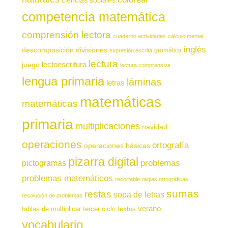
competencia matemática
comprensión lectora
cuaderno actividades
cálculo mental
inglés
descomposición
divisiones
gramática
expresión escrita
lectura
juego
lectoescritura
lectura comprensiva
lengua primaria
láminas
letras
matemáticas
matemáticas
primaria
multiplicaciones
navidad
operaciones
ortografía
operaciones básicas
pizarra digital
pictogramas
problemas
problemas matemáticos
recortable
reglas ortográficas
sumas
restas
sopa de letras
resolución de problemas
verano
tablas de multiplicar
tercer ciclo
textos
vocabulario