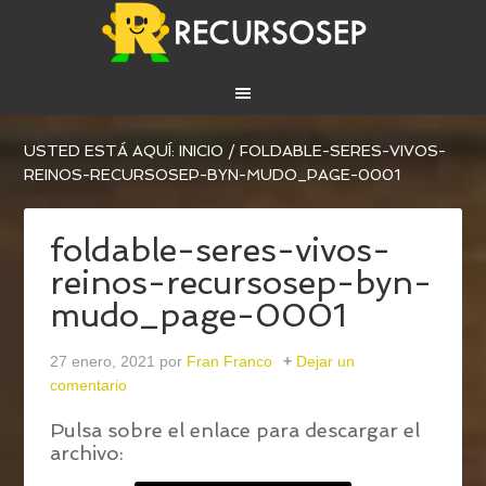
USTED ESTÁ AQUÍ:
INICIO
/
FOLDABLE-SERES-VIVOS-
REINOS-RECURSOSEP-BYN-MUDO_PAGE-0001
foldable-seres-vivos-
reinos-recursosep-byn-
mudo_page-0001
27 enero, 2021
por
Fran Franco
Dejar un
comentario
Pulsa sobre el enlace para descargar el
archivo: