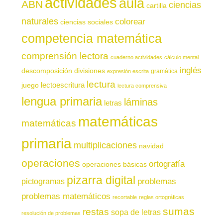
actividades
aula
ABN
ciencias
cartilla
naturales
colorear
ciencias sociales
competencia matemática
comprensión lectora
cuaderno actividades
cálculo mental
inglés
descomposición
divisiones
gramática
expresión escrita
lectura
juego
lectoescritura
lectura comprensiva
lengua primaria
láminas
letras
matemáticas
matemáticas
primaria
multiplicaciones
navidad
operaciones
ortografía
operaciones básicas
pizarra digital
pictogramas
problemas
problemas matemáticos
recortable
reglas ortográficas
sumas
restas
sopa de letras
resolución de problemas