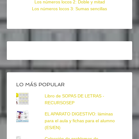
Los números locos 2: Doble y mitad
Los números locos 3: Sumas sencillas
LO MÁS POPULAR
Libro de SOPAS DE LETRAS -
RECURSOSEP
EL APARATO DIGESTIVO: láminas
para el aula y fichas para el alumno
(ES/EN)
Colección de problemas de