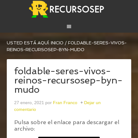
USTED ESTÁ AQUÍ:
INICIO
/
FOLDABLE-SERES-VIVOS-
REINOS-RECURSOSEP-BYN-MUDO
foldable-seres-vivos-
reinos-recursosep-byn-
mudo
27 enero, 2021
por
Fran Franco
Dejar un
comentario
Pulsa sobre el enlace para descargar el
archivo: