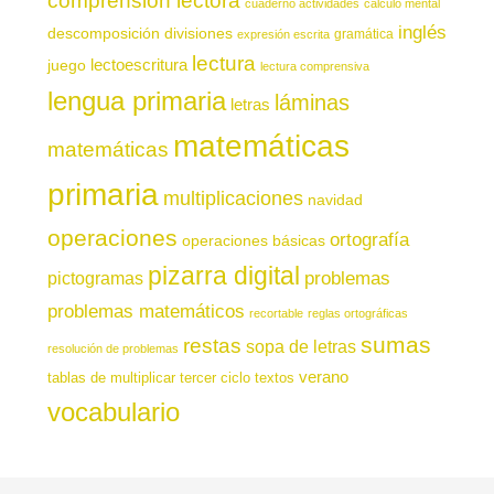
comprensión lectora
cuaderno actividades
cálculo mental
inglés
descomposición
divisiones
gramática
expresión escrita
lectura
juego
lectoescritura
lectura comprensiva
lengua primaria
láminas
letras
matemáticas
matemáticas
primaria
multiplicaciones
navidad
operaciones
ortografía
operaciones básicas
pizarra digital
pictogramas
problemas
problemas matemáticos
recortable
reglas ortográficas
sumas
restas
sopa de letras
resolución de problemas
verano
tablas de multiplicar
tercer ciclo
textos
vocabulario