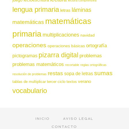
lectura comprensiva
lengua primaria
láminas
letras
matemáticas
matemáticas
primaria
multiplicaciones
navidad
operaciones
ortografía
operaciones básicas
pizarra digital
pictogramas
problemas
problemas matemáticos
recortable
reglas ortográficas
sumas
restas
sopa de letras
resolución de problemas
verano
tablas de multiplicar
tercer ciclo
textos
vocabulario
INICIO
AVISO LEGAL
CONTACTO