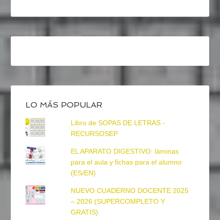
LO MÁS POPULAR
Libro de SOPAS DE LETRAS -
RECURSOSEP
EL APARATO DIGESTIVO: láminas
para el aula y fichas para el alumno
(ES/EN)
NUEVO CUADERNO DOCENTE 2025
– 2026 (SUPERCOMPLETO Y
GRATIS)