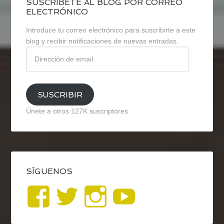
SUSCRÍBETE AL BLOG POR CORREO
ELECTRÓNICO
Introduce tu correo electrónico para suscribirte a este
blog y recibir notificaciones de nuevas entradas.
Dirección
de
email
SUSCRIBIR
Únete a otros 127K suscriptores
SÍGUENOS
Ver
Ver
Ver
YouTub
perfil
perfil
perfil