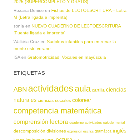
2025 (SUPERCOMPLETO Y GRATIS)
Roxana Denise
en
Fichas de LECTOESCRITURA – Letra
M (Letra ligada e imprenta)
sonia
en
NUEVO CUADERNO DE LECTOESCRITURA
[Fuente ligada e imprenta]
Walkiria Cruz
en
Sudokus infantiles para entrenar la
mente este verano
ISA
en
Grafomotricidad. Vocales en mayúscula
ETIQUETAS
actividades
aula
ABN
ciencias
cartilla
naturales
colorear
ciencias sociales
competencia matemática
comprensión lectora
cuaderno actividades
cálculo mental
inglés
descomposición
divisiones
gramática
expresión escrita
lectura
juego
lectoescritura