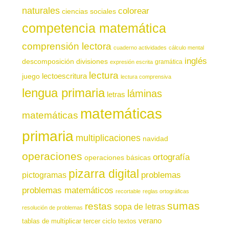
naturales
colorear
ciencias sociales
competencia matemática
comprensión lectora
cuaderno actividades
cálculo mental
inglés
descomposición
divisiones
gramática
expresión escrita
lectura
juego
lectoescritura
lectura comprensiva
lengua primaria
láminas
letras
matemáticas
matemáticas
primaria
multiplicaciones
navidad
operaciones
ortografía
operaciones básicas
pizarra digital
pictogramas
problemas
problemas matemáticos
recortable
reglas ortográficas
sumas
restas
sopa de letras
resolución de problemas
verano
tablas de multiplicar
tercer ciclo
textos