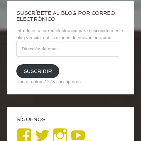
SUSCRÍBETE AL BLOG POR CORREO
ELECTRÓNICO
Introduce tu correo electrónico para suscribirte a este
blog y recibir notificaciones de nuevas entradas.
Dirección
de
email
SUSCRIBIR
Únete a otros 127K suscriptores
SÍGUENOS
Ver
Ver
Ver
YouTub