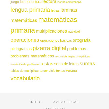
lectura
juego
lectoescritura
lectura comprensiva
lengua primaria
láminas
letras
matemáticas
matemáticas
primaria
multiplicaciones
navidad
operaciones
ortografía
operaciones básicas
pizarra digital
pictogramas
problemas
problemas matemáticos
recortable
reglas ortográficas
sumas
restas
sopa de letras
resolución de problemas
verano
tablas de multiplicar
tercer ciclo
textos
vocabulario
INICIO
AVISO LEGAL
CONTACTO