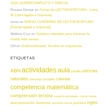
2025 (SUPERCOMPLETO Y GRATIS)
Roxana Denise
en
Fichas de LECTOESCRITURA – Letra
M (Letra ligada e imprenta)
sonia
en
NUEVO CUADERNO DE LECTOESCRITURA
[Fuente ligada e imprenta]
Walkiria Cruz
en
Sudokus infantiles para entrenar la
mente este verano
ISA
en
Grafomotricidad. Vocales en mayúscula
ETIQUETAS
actividades
aula
ABN
ciencias
cartilla
naturales
colorear
ciencias sociales
competencia matemática
comprensión lectora
cuaderno actividades
cálculo mental
inglés
descomposición
divisiones
gramática
expresión escrita