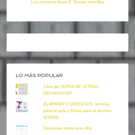
Los números locos 3: Sumas sencillas
LO MÁS POPULAR
Libro de SOPAS DE LETRAS -
RECURSOSEP
EL APARATO DIGESTIVO: láminas
para el aula y fichas para el alumno
(ES/EN)
Divisiones entre una cifra