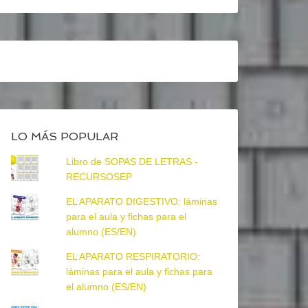
LO MÁS POPULAR
Libro de SOPAS DE LETRAS -
RECURSOSEP
EL APARATO DIGESTIVO: láminas
para el aula y fichas para el
alumno (ES/EN)
EL APARATO RESPIRATORIO:
láminas para el aula y fichas para
el alumno (ES/EN)