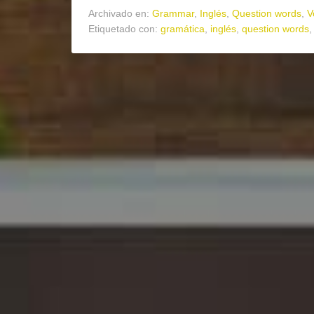
Archivado en:
Grammar
,
Inglés
,
Question words
,
V
Etiquetado con:
gramática
,
inglés
,
question words