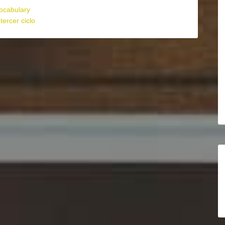
ocabulary
,
tercer ciclo