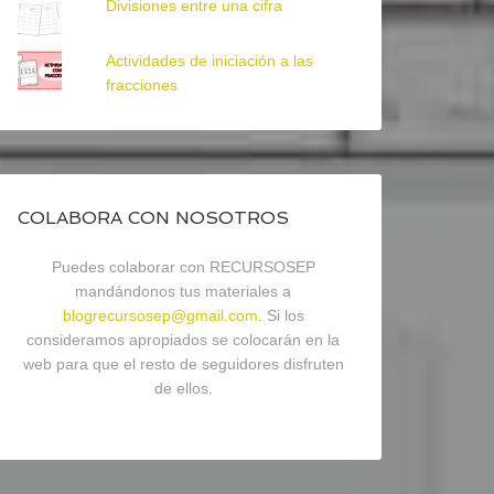
Divisiones entre una cifra
Actividades de iniciación a las
fracciones
COLABORA CON NOSOTROS
Puedes colaborar con RECURSOSEP
mandándonos tus materiales a
blogrecursosep@gmail.com
. Si los
consideramos apropiados se colocarán en la
web para que el resto de seguidores disfruten
de ellos.