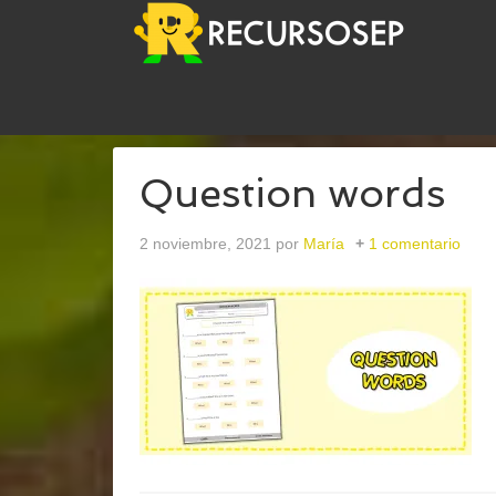
USTED ESTÁ AQUÍ:
INICIO
/
ARCHIVOS PARA
ING
Question words
2 noviembre, 2021
por
María
1 comentario