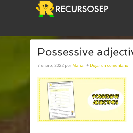
USTED ESTÁ AQUÍ:
INICIO
/
ARCHIVOS PARA
ING
Possessive adjecti
7 enero, 2022
por
María
Dejar un comentario