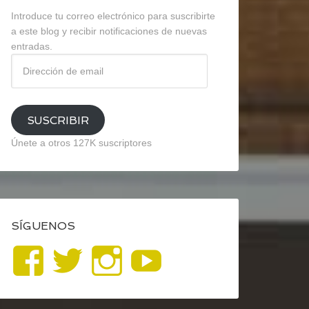
Introduce tu correo electrónico para suscribirte
a este blog y recibir notificaciones de nuevas
entradas.
Dirección
de
email
SUSCRIBIR
Únete a otros 127K suscriptores
SÍGUENOS
Ver
Ver
Ver
YouTube
perfil
perfil
perfil