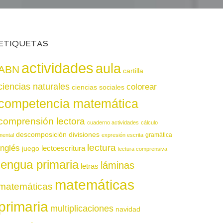
ETIQUETAS
actividades
aula
ABN
cartilla
ciencias naturales
colorear
ciencias sociales
competencia matemática
comprensión lectora
cuaderno actividades
cálculo
descomposición
divisiones
gramática
mental
expresión escrita
lectura
inglés
juego
lectoescritura
lectura comprensiva
lengua primaria
láminas
letras
matemáticas
matemáticas
primaria
multiplicaciones
navidad