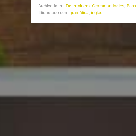
Archivado en:
Determiners
,
Grammar
,
Inglés
,
Poss
Etiquetado con:
gramática
,
inglés