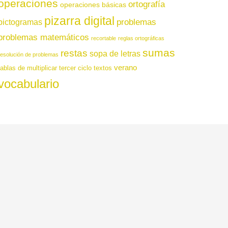
operaciones
ortografía
operaciones básicas
pizarra digital
pictogramas
problemas
problemas matemáticos
recortable
reglas ortográficas
sumas
restas
sopa de letras
resolución de problemas
verano
tablas de multiplicar
tercer ciclo
textos
vocabulario