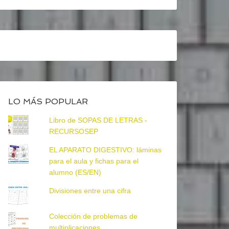
LO MÁS POPULAR
Libro de SOPAS DE LETRAS -
RECURSOSEP
EL APARATO DIGESTIVO: láminas
para el aula y fichas para el
alumno (ES/EN)
Divisiones entre una cifra
Colección de problemas de
multiplicaciones