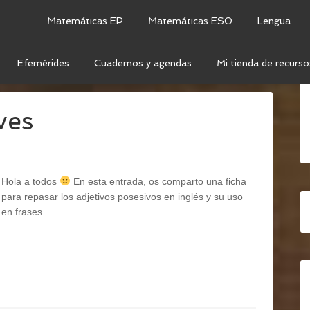
Matemáticas EP
Matemáticas ESO
Lengua
Efemérides
Cuadernos y agendas
Mi tienda de recurso
LÉS
/
GRAMMAR
/
DETERMINERS
/
POSSESSIVES
ves
Hola a todos
En esta entrada, os comparto una ficha
para repasar los adjetivos posesivos en inglés y su uso
en frases.