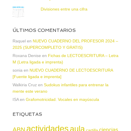
Divisiones entre una cifra
ÚLTIMOS COMENTARIOS
Raquel
en
NUEVO CUADERNO DEL PROFESOR 2024 –
2025 (SUPERCOMPLETO Y GRATIS)
Roxana Denise
en
Fichas de LECTOESCRITURA – Letra
M (Letra ligada e imprenta)
sonia
en
NUEVO CUADERNO DE LECTOESCRITURA
[Fuente ligada e imprenta]
Walkiria Cruz
en
Sudokus infantiles para entrenar la
mente este verano
ISA
en
Grafomotricidad. Vocales en mayúscula
ETIQUETAS
actividades
aula
ABN
ciencias
cartilla