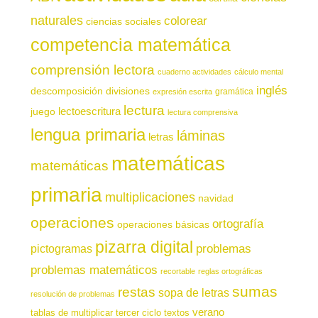
naturales
colorear
ciencias sociales
competencia matemática
comprensión lectora
cuaderno actividades
cálculo mental
inglés
descomposición
divisiones
gramática
expresión escrita
lectura
juego
lectoescritura
lectura comprensiva
lengua primaria
láminas
letras
matemáticas
matemáticas
primaria
multiplicaciones
navidad
operaciones
ortografía
operaciones básicas
pizarra digital
pictogramas
problemas
problemas matemáticos
recortable
reglas ortográficas
sumas
restas
sopa de letras
resolución de problemas
verano
tablas de multiplicar
tercer ciclo
textos