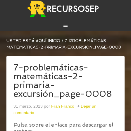
USTED ESTÁ AQUÍ:
INICIO
/
7-PROBLEMÁTICAS-
MATEMÁTICAS-2-PRIMARIA-EXCURSIÓN_PAGE-0008
7-problemáticas-
matemáticas-2-
primaria-
excursión_page-0008
31 marzo, 2023
por
Fran Franco
Dejar un
comentario
Pulsa sobre el enlace para descargar el
archivo: