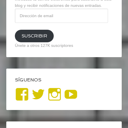
blog y recibir notificaciones de nuevas entradas.
Dirección
de
email
SUSCRIBIR
Únete a otros 127K suscriptores
SÍGUENOS
Ver
Ver
Ver
YouTub
perfil
perfil
perfil
de
de
de