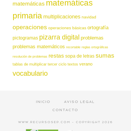
matemáticas
matemáticas
primaria
multiplicaciones
navidad
operaciones
ortografía
operaciones básicas
pizarra digital
pictogramas
problemas
problemas matemáticos
recortable
reglas ortográficas
sumas
restas
sopa de letras
resolución de problemas
verano
tablas de multiplicar
tercer ciclo
textos
vocabulario
INICIO
AVISO LEGAL
CONTACTO
WWW.RECURSOSEP.COM - COPYRIGHT 2026