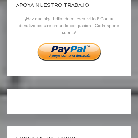
blogrecursosep
recursosep
recursosep
APOYA NUESTRO TRABAJO
¡Haz que siga brillando mi creatividad! Con tu
en
en
en
donativo seguiré creando con pasión. ¡Cada aporte
cuenta!
Facebook
Twitter
Instagram