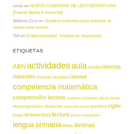
sonia
en
NUEVO CUADERNO DE LECTOESCRITURA
[Fuente ligada e imprenta]
Walkiria Cruz
en
Sudokus infantiles para entrenar la
mente este verano
ISA
en
Grafomotricidad. Vocales en mayúscula
ETIQUETAS
actividades
aula
ABN
ciencias
cartilla
naturales
colorear
ciencias sociales
competencia matemática
comprensión lectora
cuaderno actividades
cálculo mental
inglés
descomposición
divisiones
gramática
expresión escrita
lectura
juego
lectoescritura
lectura comprensiva
lengua primaria
láminas
letras