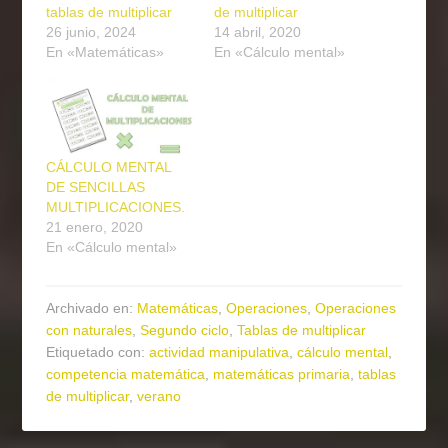
tablas de multiplicar
de multiplicar
26 junio, 2024
14 abril, 2020
En «Matemáticas»
En «Cálculo mental»
CÁLCULO MENTAL
DE SENCILLAS
MULTIPLICACIONES.
21 enero, 2020
En «Cálculo mental»
Archivado en:
Matemáticas
,
Operaciones
,
Operaciones
con naturales
,
Segundo ciclo
,
Tablas de multiplicar
Etiquetado con:
actividad manipulativa
,
cálculo mental
,
competencia matemática
,
matemáticas primaria
,
tablas
de multiplicar
,
verano