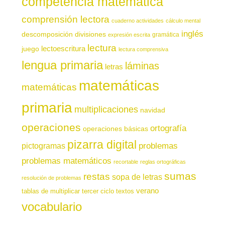
competencia matemática
comprensión lectora
cuaderno actividades
cálculo mental
inglés
descomposición
divisiones
gramática
expresión escrita
lectura
juego
lectoescritura
lectura comprensiva
lengua primaria
láminas
letras
matemáticas
matemáticas
primaria
multiplicaciones
navidad
operaciones
ortografía
operaciones básicas
pizarra digital
pictogramas
problemas
problemas matemáticos
recortable
reglas ortográficas
sumas
restas
sopa de letras
resolución de problemas
verano
tablas de multiplicar
tercer ciclo
textos
vocabulario