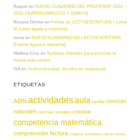
Raquel
en
NUEVO CUADERNO DEL PROFESOR 2024 –
2025 (SUPERCOMPLETO Y GRATIS)
Roxana Denise
en
Fichas de LECTOESCRITURA – Letra
M (Letra ligada e imprenta)
sonia
en
NUEVO CUADERNO DE LECTOESCRITURA
[Fuente ligada e imprenta]
Walkiria Cruz
en
Sudokus infantiles para entrenar la
mente este verano
ISA
en
Grafomotricidad. Vocales en mayúscula
ETIQUETAS
actividades
aula
ABN
ciencias
cartilla
naturales
colorear
ciencias sociales
competencia matemática
comprensión lectora
cuaderno actividades
cálculo mental