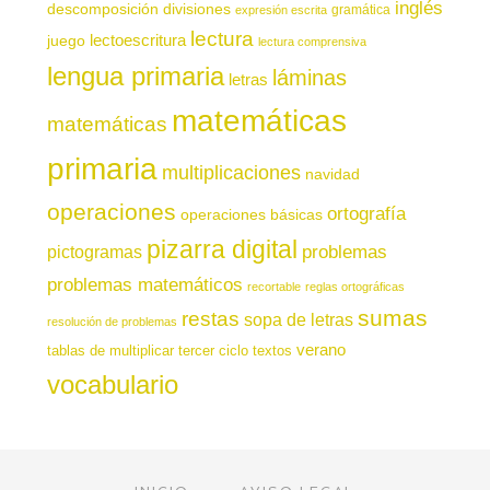
inglés
descomposición
divisiones
gramática
expresión escrita
lectura
juego
lectoescritura
lectura comprensiva
lengua primaria
láminas
letras
matemáticas
matemáticas
primaria
multiplicaciones
navidad
operaciones
ortografía
operaciones básicas
pizarra digital
pictogramas
problemas
problemas matemáticos
recortable
reglas ortográficas
sumas
restas
sopa de letras
resolución de problemas
verano
tablas de multiplicar
tercer ciclo
textos
vocabulario