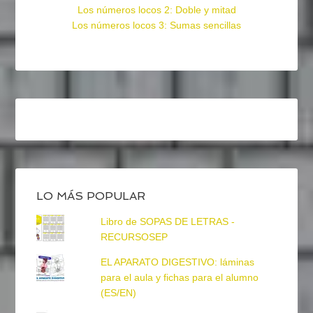
Los números locos 2: Doble y mitad
Los números locos 3: Sumas sencillas
LO MÁS POPULAR
Libro de SOPAS DE LETRAS -
RECURSOSEP
EL APARATO DIGESTIVO: láminas
para el aula y fichas para el alumno
(ES/EN)