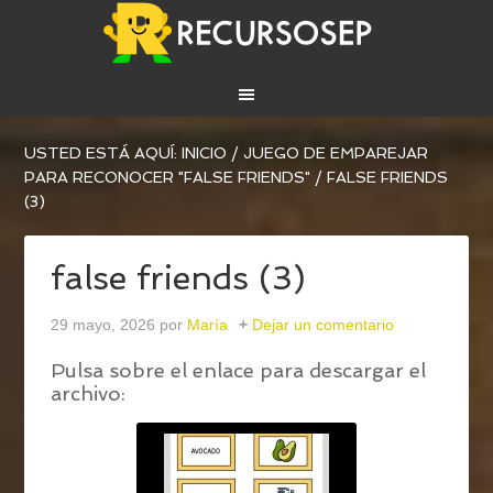
USTED ESTÁ AQUÍ:
INICIO
/
JUEGO DE EMPAREJAR
PARA RECONOCER "FALSE FRIENDS"
/
FALSE FRIENDS
(3)
false friends (3)
29 mayo, 2026
por
María
Dejar un comentario
Pulsa sobre el enlace para descargar el
archivo: