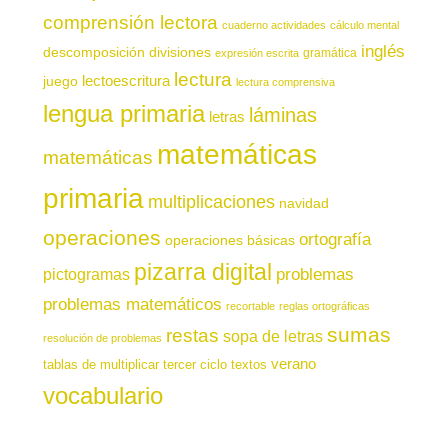
comprensión lectora
cuaderno actividades
cálculo mental
inglés
descomposición
divisiones
gramática
expresión escrita
lectura
juego
lectoescritura
lectura comprensiva
lengua primaria
láminas
letras
matemáticas
matemáticas
primaria
multiplicaciones
navidad
operaciones
ortografía
operaciones básicas
pizarra digital
pictogramas
problemas
problemas matemáticos
recortable
reglas ortográficas
sumas
restas
sopa de letras
resolución de problemas
verano
tablas de multiplicar
tercer ciclo
textos
vocabulario