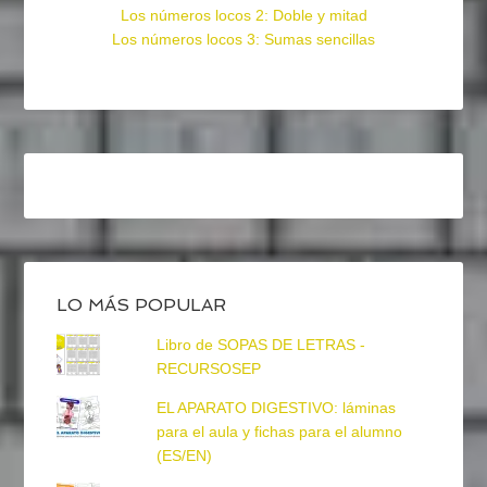
Los números locos 2: Doble y mitad
Los números locos 3: Sumas sencillas
LO MÁS POPULAR
Libro de SOPAS DE LETRAS -
RECURSOSEP
EL APARATO DIGESTIVO: láminas
para el aula y fichas para el alumno
(ES/EN)