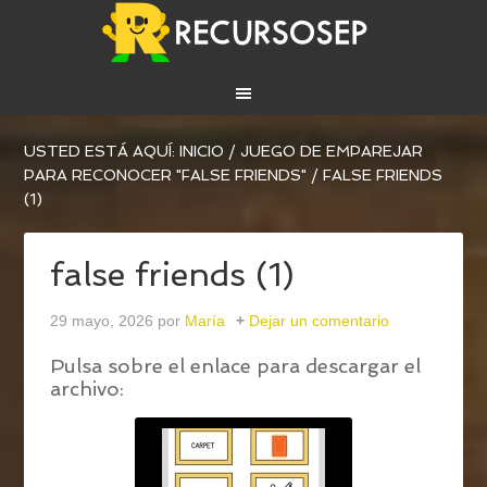
USTED ESTÁ AQUÍ:
INICIO
/
JUEGO DE EMPAREJAR
PARA RECONOCER "FALSE FRIENDS"
/
FALSE FRIENDS
(1)
false friends (1)
29 mayo, 2026
por
María
Dejar un comentario
Pulsa sobre el enlace para descargar el
archivo: