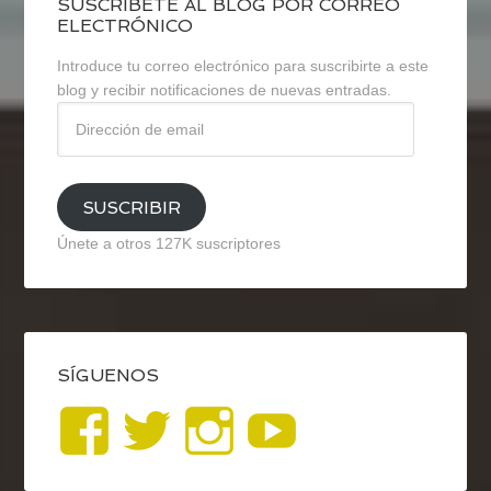
SUSCRÍBETE AL BLOG POR CORREO
ELECTRÓNICO
Introduce tu correo electrónico para suscribirte a este
blog y recibir notificaciones de nuevas entradas.
Dirección
de
email
SUSCRIBIR
Únete a otros 127K suscriptores
SÍGUENOS
Ver
Ver
Ver
YouTub
perfil
perfil
perfil