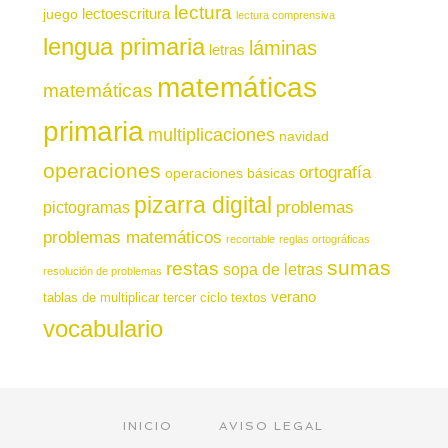
lectura
juego
lectoescritura
lectura comprensiva
lengua primaria
láminas
letras
matemáticas
matemáticas
primaria
multiplicaciones
navidad
operaciones
ortografía
operaciones básicas
pizarra digital
pictogramas
problemas
problemas matemáticos
recortable
reglas ortográficas
sumas
restas
sopa de letras
resolución de problemas
verano
tablas de multiplicar
tercer ciclo
textos
vocabulario
INICIO
AVISO LEGAL