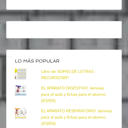
LO MÁS POPULAR
Libro de SOPAS DE LETRAS -
RECURSOSEP
EL APARATO DIGESTIVO: láminas
para el aula y fichas para el alumno
(ES/EN)
EL APARATO RESPIRATORIO: láminas
para el aula y fichas para el alumno
(ES/EN)