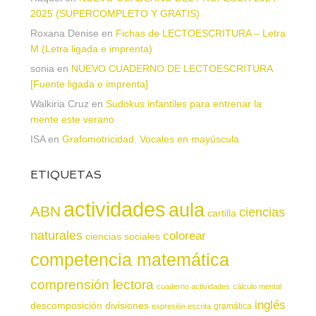
2025 (SUPERCOMPLETO Y GRATIS)
Roxana Denise
en
Fichas de LECTOESCRITURA – Letra
M (Letra ligada e imprenta)
sonia
en
NUEVO CUADERNO DE LECTOESCRITURA
[Fuente ligada e imprenta]
Walkiria Cruz
en
Sudokus infantiles para entrenar la
mente este verano
ISA
en
Grafomotricidad. Vocales en mayúscula
ETIQUETAS
actividades
aula
ABN
ciencias
cartilla
naturales
colorear
ciencias sociales
competencia matemática
comprensión lectora
cuaderno actividades
cálculo mental
inglés
descomposición
divisiones
gramática
expresión escrita