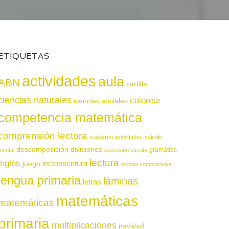
ETIQUETAS
actividades
aula
ABN
cartilla
ciencias naturales
colorear
ciencias sociales
competencia matemática
comprensión lectora
cuaderno actividades
cálculo
descomposición
divisiones
gramática
mental
expresión escrita
lectura
inglés
juego
lectoescritura
lectura comprensiva
lengua primaria
láminas
letras
matemáticas
matemáticas
primaria
multiplicaciones
navidad