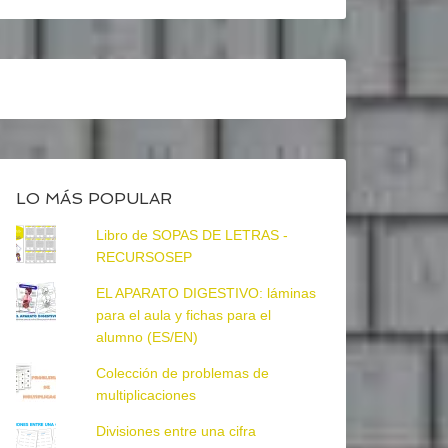
LO MÁS POPULAR
Libro de SOPAS DE LETRAS -
RECURSOSEP
EL APARATO DIGESTIVO: láminas
para el aula y fichas para el
alumno (ES/EN)
Colección de problemas de
multiplicaciones
Divisiones entre una cifra