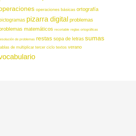
operaciones
ortografía
operaciones básicas
pizarra digital
pictogramas
problemas
problemas matemáticos
recortable
reglas ortográficas
sumas
restas
sopa de letras
resolución de problemas
verano
tablas de multiplicar
tercer ciclo
textos
vocabulario