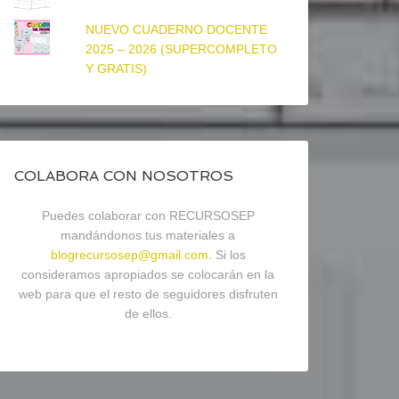
NUEVO CUADERNO DOCENTE
2025 – 2026 (SUPERCOMPLETO
Y GRATIS)
COLABORA CON NOSOTROS
Puedes colaborar con RECURSOSEP
mandándonos tus materiales a
blogrecursosep@gmail.com
. Si los
consideramos apropiados se colocarán en la
web para que el resto de seguidores disfruten
de ellos.