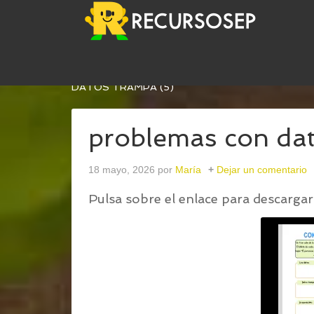
USTED ESTÁ AQUÍ:
INICIO
/
PROBLEMAS MATEM
DATOS TRAMPA (5)
problemas con dat
18 mayo, 2026
por
María
Dejar un comentario
Pulsa sobre el enlace para descargar 