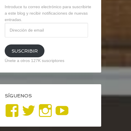
Introduce tu correo electrónico para suscribirte
a este blog y recibir notificaciones de nuevas
entradas.
Dirección
de
email
SUSCRIBIR
Únete a otros 127K suscriptores
SÍGUENOS
Ver
Ver
Ver
YouTube
perfil
perfil
perfil