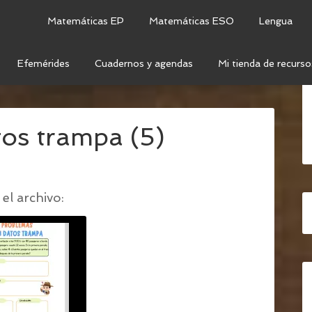
Matemáticas EP
Matemáticas ESO
Lengua
Efemérides
Cuadernos y agendas
Mi tienda de recurso
ÁTICOS CON DATOS TRAMPA
/
PROBLEMAS CON
os trampa (5)
el archivo: