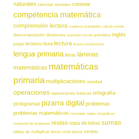
naturales
colorear
ciencias sociales
competencia matemática
comprensión lectora
cuaderno actividades
cálculo mental
inglés
descomposición
divisiones
gramática
expresión escrita
lectura
juego
lectoescritura
lectura comprensiva
lengua primaria
láminas
letras
matemáticas
matemáticas
primaria
multiplicaciones
navidad
operaciones
ortografía
operaciones básicas
pizarra digital
pictogramas
problemas
problemas matemáticos
recortable
reglas ortográficas
sumas
restas
sopa de letras
resolución de problemas
verano
tablas de multiplicar
tercer ciclo
textos