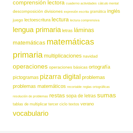
comprensión lectora
cuaderno actividades
cálculo mental
inglés
descomposición
divisiones
gramática
expresión escrita
lectura
juego
lectoescritura
lectura comprensiva
lengua primaria
láminas
letras
matemáticas
matemáticas
primaria
multiplicaciones
navidad
operaciones
ortografía
operaciones básicas
pizarra digital
pictogramas
problemas
problemas matemáticos
recortable
reglas ortográficas
sumas
restas
sopa de letras
resolución de problemas
verano
tablas de multiplicar
tercer ciclo
textos
vocabulario