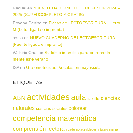
Raquel
en
NUEVO CUADERNO DEL PROFESOR 2024 –
2025 (SUPERCOMPLETO Y GRATIS)
Roxana Denise
en
Fichas de LECTOESCRITURA – Letra
M (Letra ligada e imprenta)
sonia
en
NUEVO CUADERNO DE LECTOESCRITURA
[Fuente ligada e imprenta]
Walkiria Cruz
en
Sudokus infantiles para entrenar la
mente este verano
ISA
en
Grafomotricidad. Vocales en mayúscula
ETIQUETAS
actividades
aula
ABN
ciencias
cartilla
naturales
colorear
ciencias sociales
competencia matemática
comprensión lectora
cuaderno actividades
cálculo mental