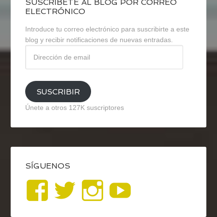
SUSCRÍBETE AL BLOG POR CORREO
ELECTRÓNICO
Introduce tu correo electrónico para suscribirte a este
blog y recibir notificaciones de nuevas entradas.
Dirección
de
email
SUSCRIBIR
Únete a otros 127K suscriptores
SÍGUENOS
Ver
Ver
Ver
YouTub
perfil
perfil
perfil