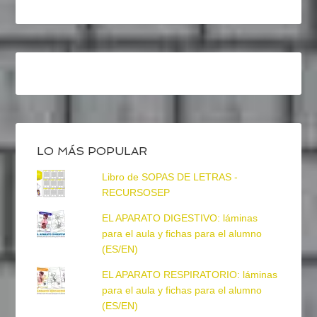
LO MÁS POPULAR
Libro de SOPAS DE LETRAS -
RECURSOSEP
EL APARATO DIGESTIVO: láminas
para el aula y fichas para el alumno
(ES/EN)
EL APARATO RESPIRATORIO: láminas
para el aula y fichas para el alumno
(ES/EN)