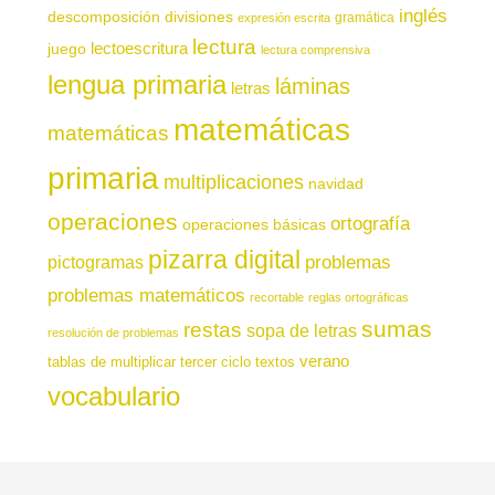
inglés
descomposición
divisiones
gramática
expresión escrita
lectura
juego
lectoescritura
lectura comprensiva
lengua primaria
láminas
letras
matemáticas
matemáticas
primaria
multiplicaciones
navidad
operaciones
ortografía
operaciones básicas
pizarra digital
pictogramas
problemas
problemas matemáticos
recortable
reglas ortográficas
sumas
restas
sopa de letras
resolución de problemas
verano
tablas de multiplicar
tercer ciclo
textos
vocabulario