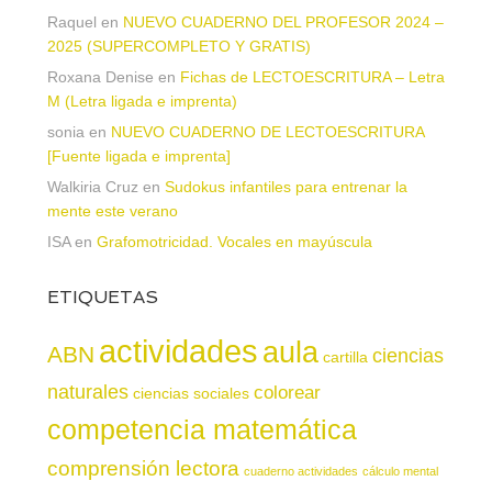
Raquel
en
NUEVO CUADERNO DEL PROFESOR 2024 –
2025 (SUPERCOMPLETO Y GRATIS)
Roxana Denise
en
Fichas de LECTOESCRITURA – Letra
M (Letra ligada e imprenta)
sonia
en
NUEVO CUADERNO DE LECTOESCRITURA
[Fuente ligada e imprenta]
Walkiria Cruz
en
Sudokus infantiles para entrenar la
mente este verano
ISA
en
Grafomotricidad. Vocales en mayúscula
ETIQUETAS
actividades
aula
ABN
ciencias
cartilla
naturales
colorear
ciencias sociales
competencia matemática
comprensión lectora
cuaderno actividades
cálculo mental