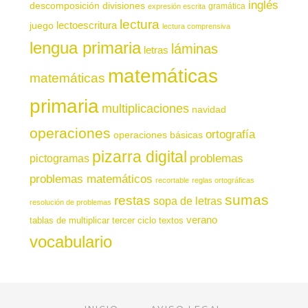
inglés
descomposición
divisiones
gramática
expresión escrita
lectura
juego
lectoescritura
lectura comprensiva
lengua primaria
láminas
letras
matemáticas
matemáticas
primaria
multiplicaciones
navidad
operaciones
ortografía
operaciones básicas
pizarra digital
pictogramas
problemas
problemas matemáticos
recortable
reglas ortográficas
sumas
restas
sopa de letras
resolución de problemas
verano
tablas de multiplicar
tercer ciclo
textos
vocabulario