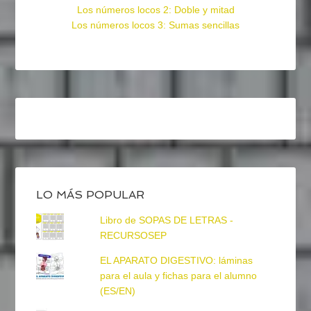
Los números locos 2: Doble y mitad
Los números locos 3: Sumas sencillas
LO MÁS POPULAR
Libro de SOPAS DE LETRAS -
RECURSOSEP
EL APARATO DIGESTIVO: láminas
para el aula y fichas para el alumno
(ES/EN)