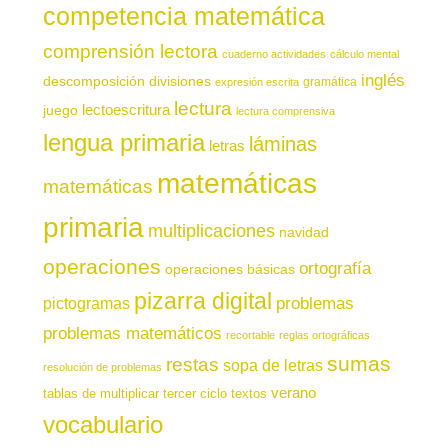
competencia matemática
comprensión lectora
cuaderno actividades
cálculo mental
inglés
descomposición
divisiones
gramática
expresión escrita
lectura
juego
lectoescritura
lectura comprensiva
lengua primaria
láminas
letras
matemáticas
matemáticas
primaria
multiplicaciones
navidad
operaciones
ortografía
operaciones básicas
pizarra digital
pictogramas
problemas
problemas matemáticos
recortable
reglas ortográficas
sumas
restas
sopa de letras
resolución de problemas
verano
tablas de multiplicar
tercer ciclo
textos
vocabulario