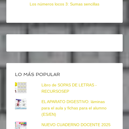
Los números locos 3: Sumas sencillas
LO MÁS POPULAR
Libro de SOPAS DE LETRAS -
RECURSOSEP
EL APARATO DIGESTIVO: láminas
para el aula y fichas para el alumno
(ES/EN)
NUEVO CUADERNO DOCENTE 2025