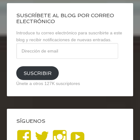
SUSCRÍBETE AL BLOG POR CORREO
ELECTRÓNICO
Introduce tu correo electrónico para suscribirte a este
blog y recibir notificaciones de nuevas entradas.
Dirección
de
email
SUSCRIBIR
Únete a otros 127K suscriptores
SÍGUENOS
Ver
Ver
Ver
YouTub