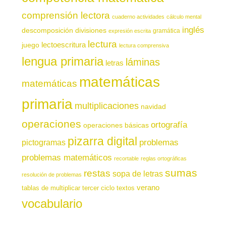
comprensión lectora
cuaderno actividades
cálculo mental
inglés
descomposición
divisiones
gramática
expresión escrita
lectura
juego
lectoescritura
lectura comprensiva
lengua primaria
láminas
letras
matemáticas
matemáticas
primaria
multiplicaciones
navidad
operaciones
ortografía
operaciones básicas
pizarra digital
pictogramas
problemas
problemas matemáticos
recortable
reglas ortográficas
sumas
restas
sopa de letras
resolución de problemas
verano
tablas de multiplicar
tercer ciclo
textos
vocabulario