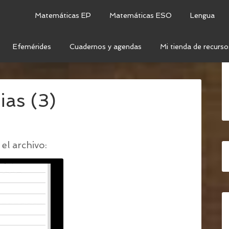
Matemáticas EP
Matemáticas ESO
Lengua
Efemérides
Cuadernos y agendas
Mi tienda de recurso
ICIACIÓN A LAS POTENCIAS
/
ACTIVIDADES POTENCIAS
ias (3)
el archivo: