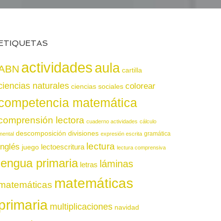
ETIQUETAS
actividades
aula
ABN
cartilla
ciencias naturales
colorear
ciencias sociales
competencia matemática
comprensión lectora
cuaderno actividades
cálculo
descomposición
divisiones
gramática
mental
expresión escrita
lectura
inglés
juego
lectoescritura
lectura comprensiva
lengua primaria
láminas
letras
matemáticas
matemáticas
primaria
multiplicaciones
navidad