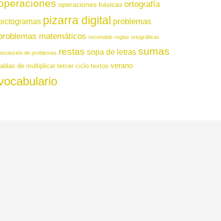
operaciones
ortografía
operaciones básicas
pizarra digital
pictogramas
problemas
problemas matemáticos
recortable
reglas ortográficas
sumas
restas
sopa de letras
resolución de problemas
verano
tablas de multiplicar
tercer ciclo
textos
vocabulario