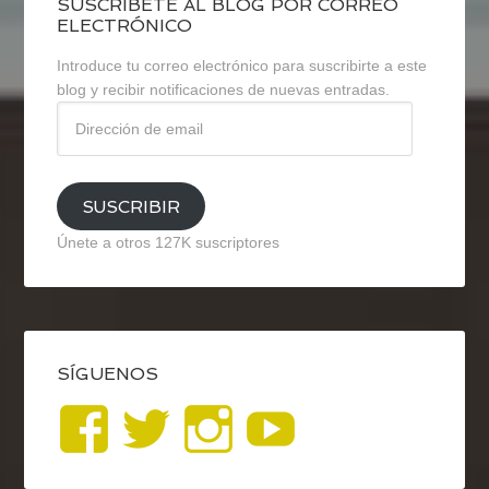
SUSCRÍBETE AL BLOG POR CORREO
ELECTRÓNICO
Introduce tu correo electrónico para suscribirte a este
blog y recibir notificaciones de nuevas entradas.
Dirección
de
email
SUSCRIBIR
Únete a otros 127K suscriptores
SÍGUENOS
Ver
Ver
Ver
YouTub
perfil
perfil
perfil