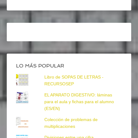
LO MÁS POPULAR
Libro de SOPAS DE LETRAS -
RECURSOSEP
EL APARATO DIGESTIVO: láminas
para el aula y fichas para el alumno
(ES/EN)
Colección de problemas de
multiplicaciones
Divisiones entre una cifra