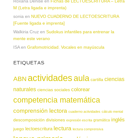
Roxana Denise
en
Fichas de LECTOESCRITURA – Letra
M (Letra ligada e imprenta)
sonia
en
NUEVO CUADERNO DE LECTOESCRITURA
[Fuente ligada e imprenta]
Walkiria Cruz
en
Sudokus infantiles para entrenar la
mente este verano
ISA
en
Grafomotricidad. Vocales en mayúscula
ETIQUETAS
actividades
aula
ABN
ciencias
cartilla
naturales
colorear
ciencias sociales
competencia matemática
comprensión lectora
cuaderno actividades
cálculo mental
inglés
descomposición
divisiones
gramática
expresión escrita
lectura
juego
lectoescritura
lectura comprensiva