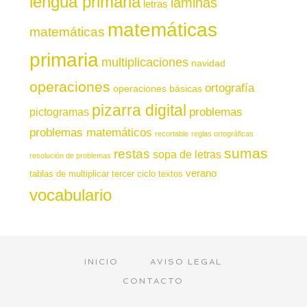
lengua primaria
láminas
letras
matemáticas
matemáticas
primaria
multiplicaciones
navidad
operaciones
ortografía
operaciones básicas
pizarra digital
pictogramas
problemas
problemas matemáticos
recortable
reglas ortográficas
sumas
restas
sopa de letras
resolución de problemas
verano
tablas de multiplicar
tercer ciclo
textos
vocabulario
INICIO
AVISO LEGAL
CONTACTO