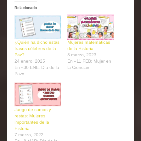
Relacionado
¿Quién ha dicho estas
Mujeres matemáticas
frases célebres de la
de la Historia
Paz?
3 marzo, 2023
24 enero, 2025
En «11 FEB: Mujer en
En «30 ENE: Día de la
la Ciencia»
Paz»
Juego de sumas y
restas: Mujeres
importantes de la
Historia
7 marzo, 2022