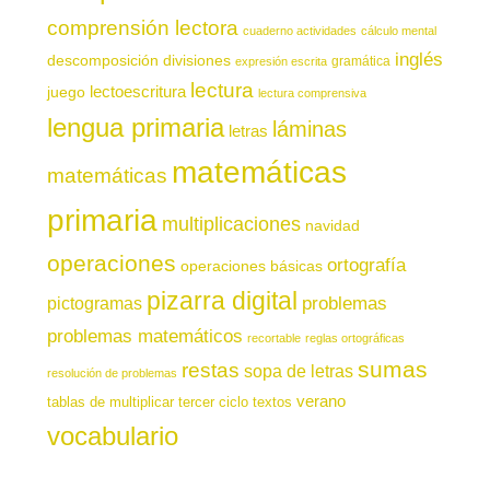
comprensión lectora
cuaderno actividades
cálculo mental
inglés
descomposición
divisiones
gramática
expresión escrita
lectura
juego
lectoescritura
lectura comprensiva
lengua primaria
láminas
letras
matemáticas
matemáticas
primaria
multiplicaciones
navidad
operaciones
ortografía
operaciones básicas
pizarra digital
pictogramas
problemas
problemas matemáticos
recortable
reglas ortográficas
sumas
restas
sopa de letras
resolución de problemas
verano
tablas de multiplicar
tercer ciclo
textos
vocabulario