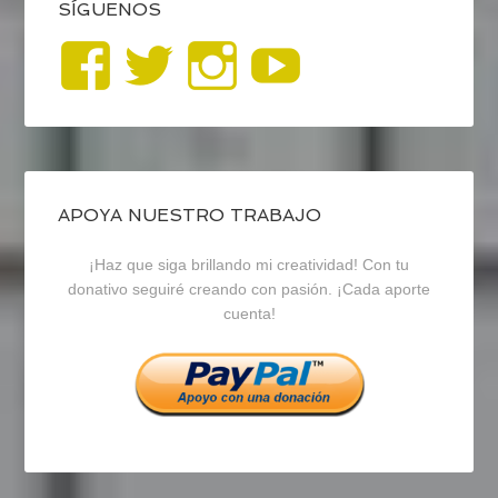
SÍGUENOS
Ver
Ver
Ver
YouTub
perfil
perfil
perfil
de
de
de
blogrecursosep
recursosep
recursosep
APOYA NUESTRO TRABAJO
¡Haz que siga brillando mi creatividad! Con tu
en
en
en
donativo seguiré creando con pasión. ¡Cada aporte
cuenta!
Facebook
Twitter
Instagram