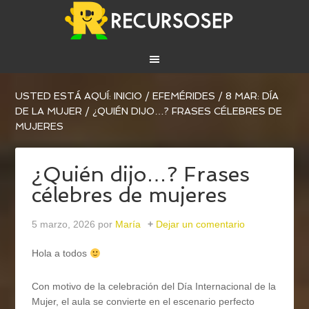
USTED ESTÁ AQUÍ:
INICIO
/
EFEMÉRIDES
/
8 MAR: DÍA
DE LA MUJER
/
¿QUIÉN DIJO…? FRASES CÉLEBRES DE
MUJERES
¿Quién dijo…? Frases
célebres de mujeres
5 marzo, 2026
por
María
Dejar un comentario
Hola a todos
Con motivo de la celebración del Día Internacional de la
Mujer, el aula se convierte en el escenario perfecto