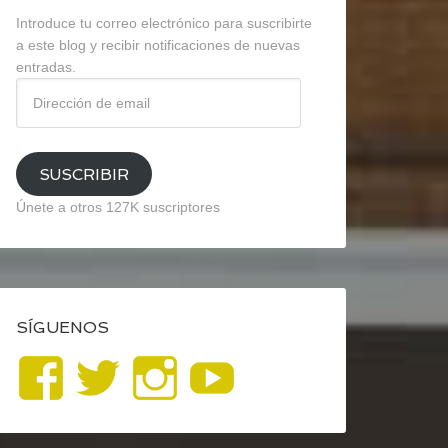
Introduce tu correo electrónico para suscribirte
a este blog y recibir notificaciones de nuevas
entradas.
Dirección
de
email
SUSCRIBIR
Únete a otros 127K suscriptores
SÍGUENOS
Ver
Ver
Ver
YouTube
perfil
perfil
perfil