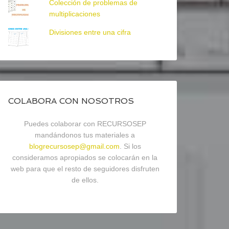
Colección de problemas de
multiplicaciones
Divisiones entre una cifra
COLABORA CON NOSOTROS
Puedes colaborar con RECURSOSEP
mandándonos tus materiales a
blogrecursosep@gmail.com
. Si los
consideramos apropiados se colocarán en la
web para que el resto de seguidores disfruten
de ellos.