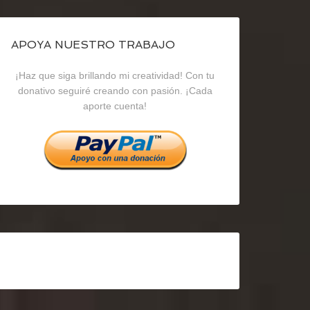
de
de
de
blogrecursosep
recursosep
recursosep
APOYA NUESTRO TRABAJO
¡Haz que siga brillando mi creatividad! Con tu
en
en
en
donativo seguiré creando con pasión. ¡Cada
aporte cuenta!
Facebook
Twitter
Instagram